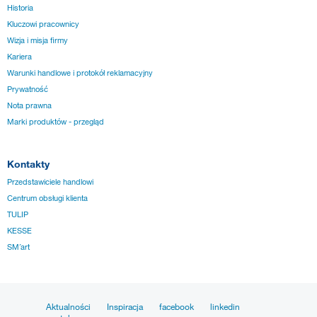
Historia
Kluczowi pracownicy
Wizja i misja firmy
Kariera
Warunki handlowe i protokół reklamacyjny
Prywatność
Nota prawna
Marki produktów - przegląd
Kontakty
Przedstawiciele handlowi
Centrum obsługi klienta
TULIP
KESSE
SM´art
Aktualności
Inspiracja
facebook
linkedin