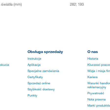
światła (mm)
282; 193
Obsługa sprzedaży
O nas
Instrukcje
Historia
okucia
Aplikacja
Kluczowi praco
Specjalne zamówienia
Wizja i misja fi
Certyfikaty
Kariera
Sprzedaż online
Warunki handlow
reklamacyjny
Szybkość dostawy
Prywatność
Punkty
Nota prawna
Marki produktó