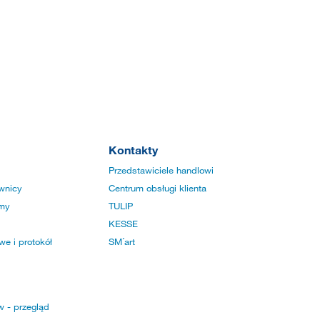
Kontakty
Przedstawiciele handlowi
wnicy
Centrum obsługi klienta
rmy
TULIP
KESSE
e i protokół
SM´art
w - przegląd