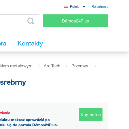
Rejestracja
Polski
Démos24Plus
era
Kontakty
okiem metalowym
ArciTech
Przemysł
srebrny
ienie
Kup online
duktu możesz sprawdzić po
niu się do portalu Démos24Plus.