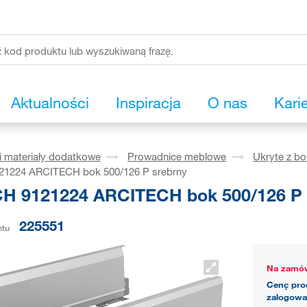
Aktualności
Inspiracja
O nas
Kari
i materiały dodatkowe
Prowadnice meblowe
Ukryte z b
1224 ARCITECH bok 500/126 P srebrny
H 9121224 ARCITECH bok 500/126 P 
225551
ntu
Na zamów
Cenę pro
zalogowa