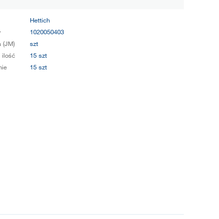
Hettich
y
1020050403
 (JM)
szt
 ilość
15 szt
ie
15 szt