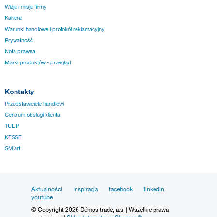
Wizja i misja firmy
Kariera
Warunki handlowe i protokół reklamacyjny
Prywatność
Nota prawna
Marki produktów - przegląd
Kontakty
Przedstawiciele handlowi
Centrum obsługi klienta
TULIP
KESSE
SM´art
Aktualności
Inspiracja
facebook
linkedin
youtube
© Copyright 2026 Démos trade, a.s. | Wszelkie prawa