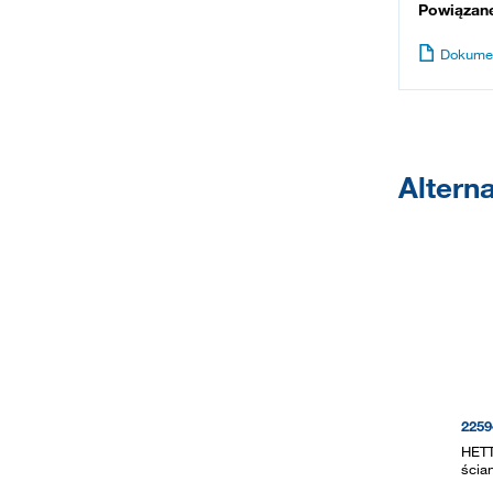
Powiązan
Dokume
Altern
2259
HETT
ścian