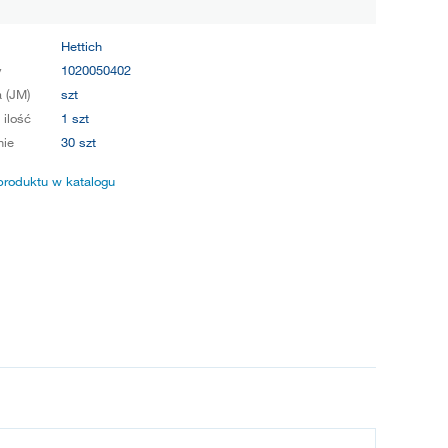
Hettich
y
1020050402
 (JM)
szt
 ilość
1 szt
ie
30 szt
produktu w katalogu