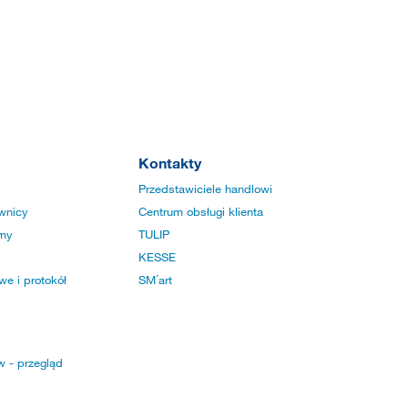
Kontakty
Przedstawiciele handlowi
wnicy
Centrum obsługi klienta
rmy
TULIP
KESSE
e i protokół
SM´art
w - przegląd