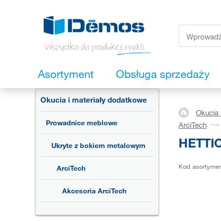
Asortyment
Obsługa sprzedaży
Okucia i materiały dodatkowe
Okucia 
Prowadnice meblowe
ArciTech
HETTIC
Ukryte z bokiem metalowym
Kod asortyme
ArciTech
Akcesoria ArciTech