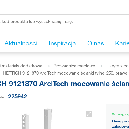
Aktualności
Inspiracja
O nas
Kari
i materiały dodatkowe
Prowadnice meblowe
Ukryte z b
HETTICH 9121870 ArciTech mocowanie ścianki tylnej 250, prawe, 
H 9121870 ArciTech mocowanie ścianki 
225942
ntu
W magaz
Cenę pro
zalogowa