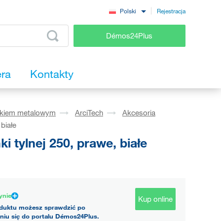
Rejestracja
Polski
Démos24Plus
era
Kontakty
okiem metalowym
ArciTech
Akcesoria
białe
tylnej 250, prawe, białe
ynie
Kup online
duktu możesz sprawdzić po
niu się do portalu Démos24Plus.