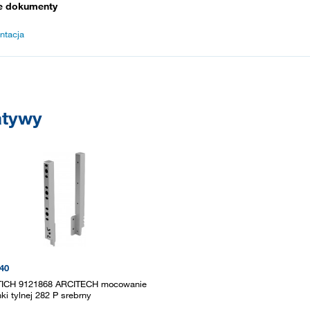
e dokumenty
ntacja
atywy
40
ICH 9121868 ARCITECH mocowanie
ki tylnej 282 P srebrny