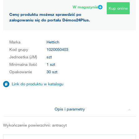
W magazynie
Kup online
Cenę produktu możesz sprawdzić po
zalogowaniu się do portalu Démos24Plus.
Marka
Hettich
Kod grupy
1020050403
Jednostka (JM)
szt
Minimalna ilość
1 szt
Opakowanie
30 szt
Link do produktu w katalogu
Opis i parametry
Wykończenie powierzchni: antracyt