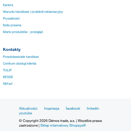
Kariera
Warunki handlowe i protokół reklamacyjny
Prywatność
Nota prawna
Marki produktów - przegląd
Kontakty
Przedstawiciele handlowi
Centrum obsługi klienta
TULIP
KESSE
SM´art
Aktualności
Inspiracja
facebook
linkedin
youtube
© Copyright 2026 Démos trade, a.s. | Wszelkie prawa
zastrzeżone |
Sklep internetowy Shopsys®