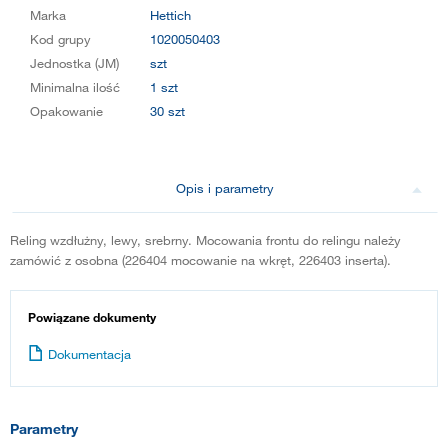
Marka
Hettich
Kod grupy
1020050403
Jednostka (JM)
szt
Minimalna ilość
1 szt
Opakowanie
30 szt
Opis i parametry
Reling wzdłużny, lewy, srebrny. Mocowania frontu do relingu należy
zamówić z osobna (226404 mocowanie na wkręt, 226403 inserta).
Powiązane dokumenty
Dokumentacja
Parametry