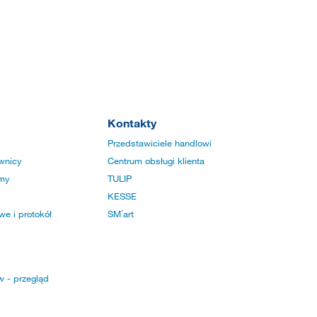
Kontakty
Przedstawiciele handlowi
wnicy
Centrum obsługi klienta
rmy
TULIP
KESSE
e i protokół
SM´art
w - przegląd