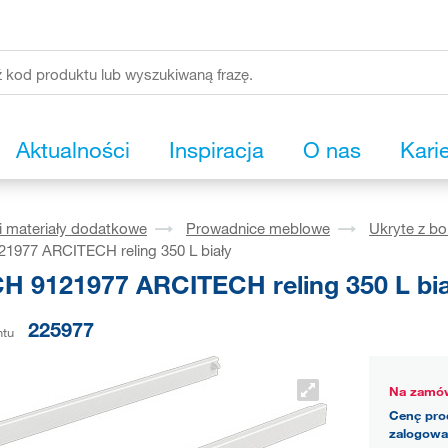
Aktualności
Inspiracja
O nas
Kari
i materiały dodatkowe
Prowadnice meblowe
Ukryte z b
1977 ARCITECH reling 350 L biały
H 9121977 ARCITECH reling 350 L bia
225977
ntu
Na zamów
Cenę pro
zalogowa