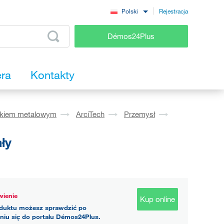
Rejestracja
Polski
Démos24Plus
era
Kontakty
okiem metalowym
ArciTech
Przemysł
ły
ienie
Kup online
duktu możesz sprawdzić po
niu się do portalu Démos24Plus.