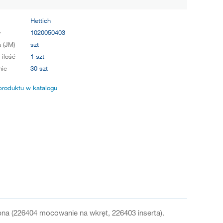
Hettich
y
1020050403
 (JM)
szt
 ilość
1 szt
ie
30 szt
produktu w katalogu
obna (226404 mocowanie na wkręt, 226403 inserta).