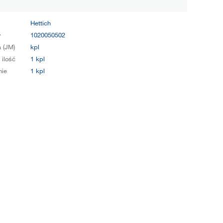
Hettich
y
1020050502
 (JM)
kpl
 ilość
1 kpl
ie
1 kpl