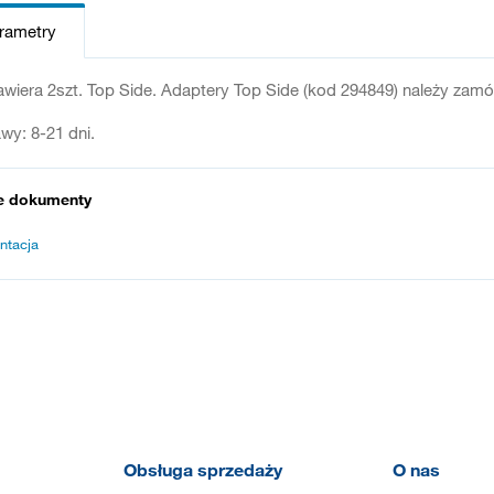
arametry
zawiera 2szt. Top Side. Adaptery Top Side (kod 294849) należy zam
wy: 8-21 dni.
e dokumenty
ntacja
Obsługa sprzedaży
O nas