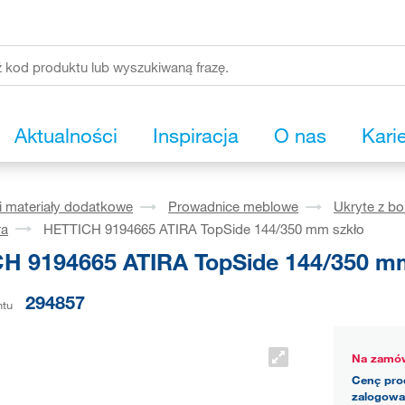
Aktualności
Inspiracja
O nas
Kari
i materiały dodatkowe
Prowadnice meblowe
Ukryte z b
ra
HETTICH 9194665 ATIRA TopSide 144/350 mm szkło
H 9194665 ATIRA TopSide 144/350 m
294857
ntu
Na zamów
Cenę pro
zalogowa