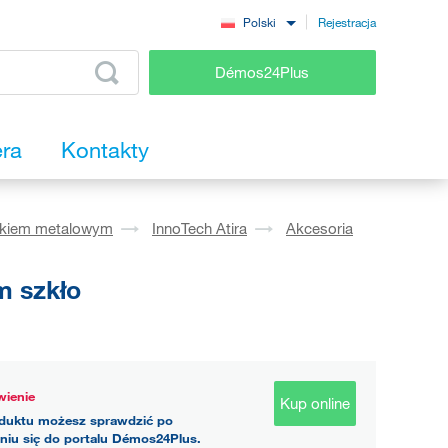
Rejestracja
Polski
Démos24Plus
era
Kontakty
okiem metalowym
InnoTech Atira
Akcesoria
m szkło
ienie
Kup online
duktu możesz sprawdzić po
niu się do portalu Démos24Plus.