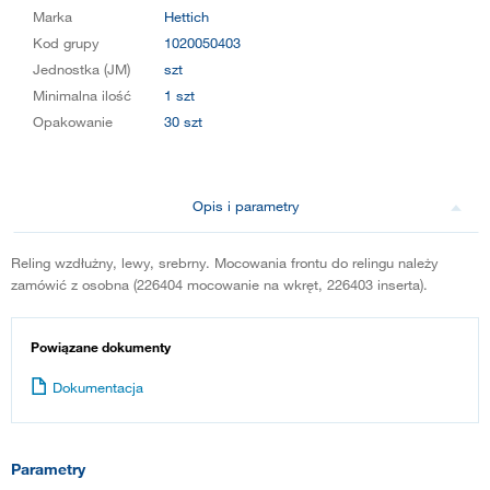
Marka
Hettich
Kod grupy
1020050403
Jednostka (JM)
szt
Minimalna ilość
1 szt
Opakowanie
30 szt
Opis i parametry
Reling wzdłużny, lewy, srebrny. Mocowania frontu do relingu należy
zamówić z osobna (226404 mocowanie na wkręt, 226403 inserta).
Powiązane dokumenty
Dokumentacja
Parametry