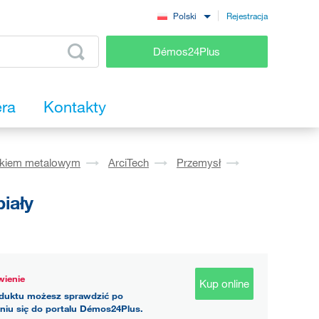
Rejestracja
Polski
Démos24Plus
era
Kontakty
okiem metalowym
ArciTech
Przemysł
iały
ienie
Kup online
duktu możesz sprawdzić po
niu się do portalu Démos24Plus.