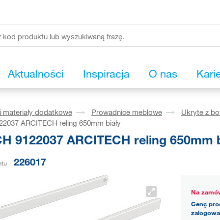
Aktualności
Inspiracja
O nas
Kari
i materiały dodatkowe
Prowadnice meblowe
Ukryte z b
2037 ARCITECH reling 650mm biały
H 9122037 ARCITECH reling 650mm b
226017
ntu
Na zamów
Cenę pro
zalogowa