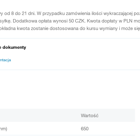
y od 8 do 21 dni. W przypadku zamówienia ilości wykraczającej p
syłkę. Dodatkowa opłata wynosi 50 CZK. Kwota dopłaty w PLN moż
kładna kwota zostanie dostosowana do kursu wymiany i może się r
e dokumenty
ntacja
Wartość
mm)
650