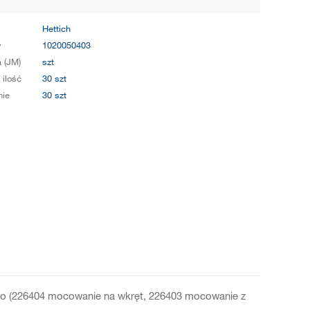
Hettich
y
1020050403
 (JM)
szt
 ilość
30 szt
ie
30 szt
obno (226404 mocowanie na wkręt, 226403 mocowanie z