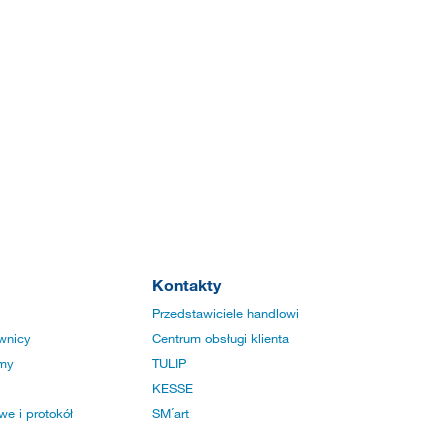
Kontakty
Przedstawiciele handlowi
wnicy
Centrum obsługi klienta
rmy
TULIP
KESSE
e i protokół
SM´art