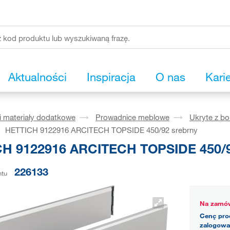
Aktualności
Inspiracja
O nas
Kari
i materiały dodatkowe
Prowadnice meblowe
Ukryte z b
HETTICH 9122916 ARCITECH TOPSIDE 450/92 srebrny
H 9122916 ARCITECH TOPSIDE 450/9
226133
ntu
Na zamów
Cenę pro
zalogowa