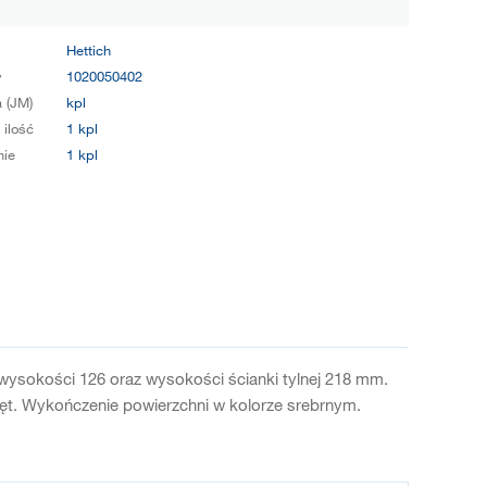
Hettich
y
1020050402
 (JM)
kpl
 ilość
1 kpl
ie
1 kpl
wysokości 126 oraz wysokości ścianki tylnej 218 mm.
ręt. Wykończenie powierzchni w kolorze srebrnym.