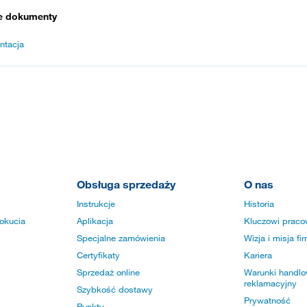
e dokumenty
ntacja
Obsługa sprzedaży
O nas
Instrukcje
Historia
okucia
Aplikacja
Kluczowi praco
Specjalne zamówienia
Wizja i misja fi
Certyfikaty
Kariera
Sprzedaż online
Warunki handlow
reklamacyjny
Szybkość dostawy
Prywatność
Punkty