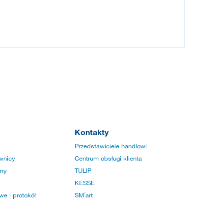
Kontakty
Przedstawiciele handlowi
wnicy
Centrum obsługi klienta
rmy
TULIP
KESSE
e i protokół
SM´art