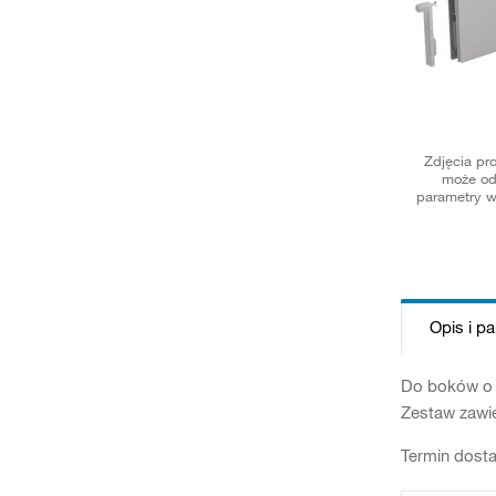
Zdjęcia pr
może od
parametry w
Opis i p
Do boków o w
Zestaw zawie
Termin dosta