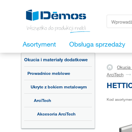
Asortyment
Obsługa sprzedaży
Okucia i materiały dodatkowe
Okucia 
Prowadnice meblowe
ArciTech
HETTIC
Ukryte z bokiem metalowym
Kod asortyme
ArciTech
Akcesoria ArciTech