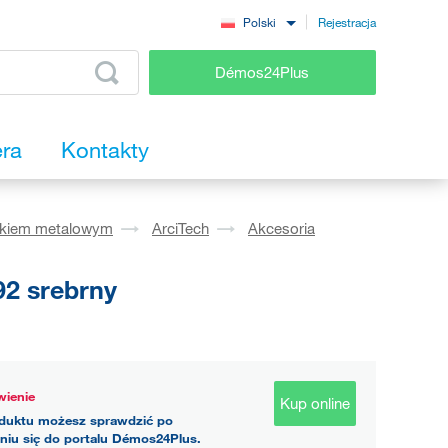
Rejestracja
Polski
Démos24Plus
era
Kontakty
okiem metalowym
ArciTech
Akcesoria
2 srebrny
ienie
Kup online
duktu możesz sprawdzić po
niu się do portalu Démos24Plus.