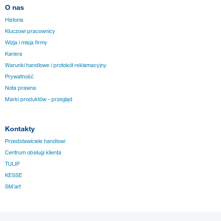
O nas
Historia
Kluczowi pracownicy
Wizja i misja firmy
Kariera
Warunki handlowe i protokół reklamacyjny
Prywatność
Nota prawna
Marki produktów - przegląd
Kontakty
Przedstawiciele handlowi
Centrum obsługi klienta
TULIP
KESSE
SM´art