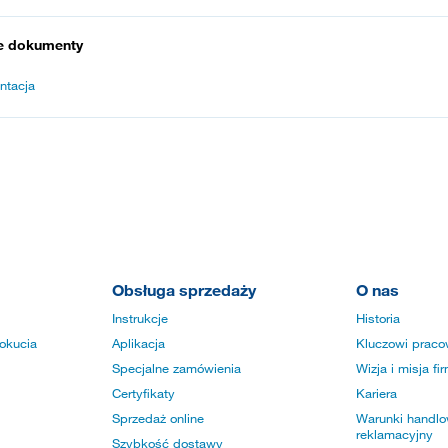
e dokumenty
ntacja
Obsługa sprzedaży
O nas
Instrukcje
Historia
okucia
Aplikacja
Kluczowi praco
Specjalne zamówienia
Wizja i misja fi
Certyfikaty
Kariera
Sprzedaż online
Warunki handlow
reklamacyjny
Szybkość dostawy