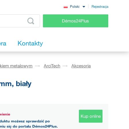
Rejestracja
Polski
Démos24Plus
era
Kontakty
okiem metalowym
ArciTech
Akcesoria
mm, biały
ienie
Kup online
duktu możesz sprawdzić po
niu się do portalu Démos24Plus.