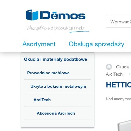
Asortyment
Obsługa sprzedaży
Okucia i materiały dodatkowe
Okucia 
Prowadnice meblowe
ArciTech
HETTIC
Ukryte z bokiem metalowym
Kod asortyme
ArciTech
Akcesoria ArciTech