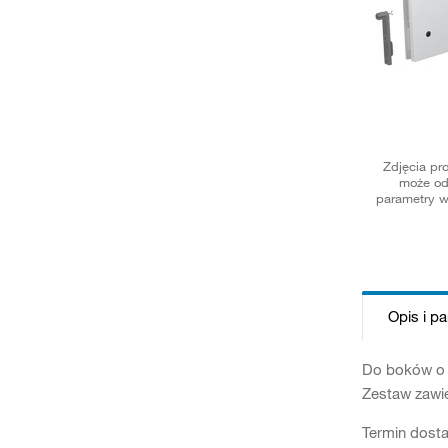
Zdjęcia pr
może od
parametry w
Opis i p
Do boków o w
Zestaw zawie
Termin dosta