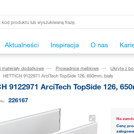
Aktualności
Inspiracja
O nas
Kari
i materiały dodatkowe
Prowadnice meblowe
Ukryte z b
HETTICH 9122971 ArciTech TopSide 126, 650mm, biały
H 9122971 ArciTech TopSide 126, 650
226167
ntu
Na zamów
Cenę pro
zalogowa