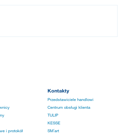
Kontakty
Przedstawiciele handlowi
wnicy
Centrum obsługi klienta
rmy
TULIP
KESSE
e i protokół
SM´art