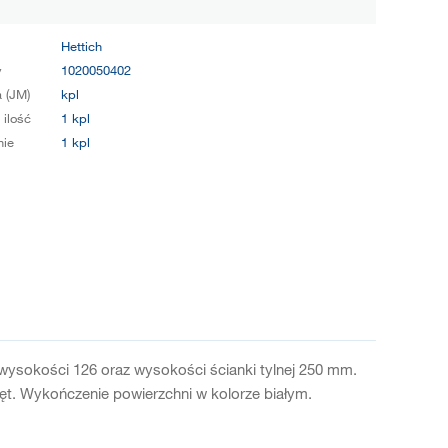
Hettich
y
1020050402
 (JM)
kpl
 ilość
1 kpl
ie
1 kpl
wysokości 126 oraz wysokości ścianki tylnej 250 mm.
ręt. Wykończenie powierzchni w kolorze białym.