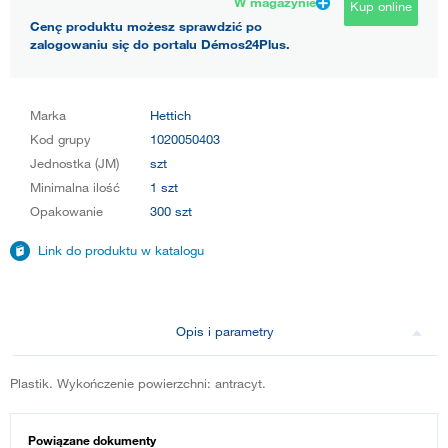
W magazynie
Kup online
Cenę produktu możesz sprawdzić po
zalogowaniu się do portalu Démos24Plus.
Marka
Hettich
Kod grupy
1020050403
Jednostka (JM)
szt
Minimalna ilość
1 szt
Opakowanie
300 szt
Link do produktu w katalogu
Opis i parametry
Plastik. Wykończenie powierzchni: antracyt.
Powiązane dokumenty