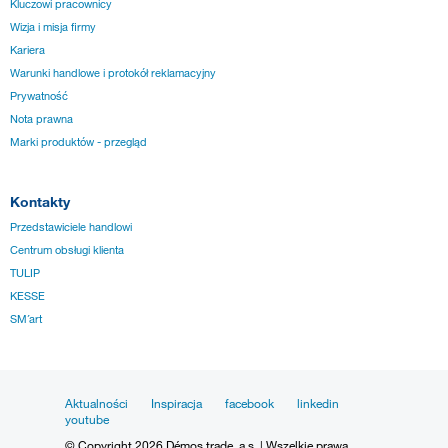
Kluczowi pracownicy
Wizja i misja firmy
Kariera
Warunki handlowe i protokół reklamacyjny
Prywatność
Nota prawna
Marki produktów - przegląd
Kontakty
Przedstawiciele handlowi
Centrum obsługi klienta
TULIP
KESSE
SM´art
Aktualności
Inspiracja
facebook
linkedin
youtube
© Copyright 2026 Démos trade, a.s. | Wszelkie prawa