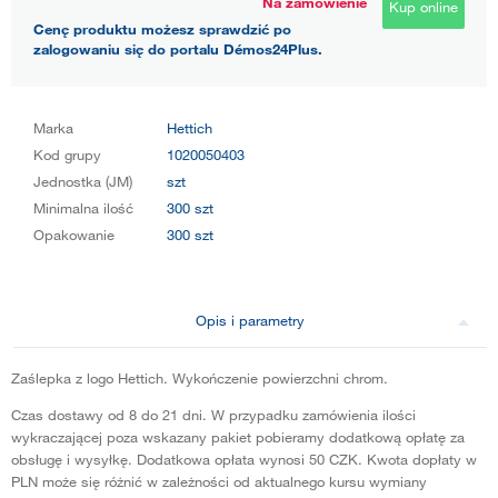
Na zamówienie
Kup online
Cenę produktu możesz sprawdzić po
zalogowaniu się do portalu Démos24Plus.
Marka
Hettich
Kod grupy
1020050403
Jednostka (JM)
szt
Minimalna ilość
300 szt
Opakowanie
300 szt
Opis i parametry
Zaślepka z logo Hettich. Wykończenie powierzchni chrom.
Czas dostawy od 8 do 21 dni. W przypadku zamówienia ilości
wykraczającej poza wskazany pakiet pobieramy dodatkową opłatę za
obsługę i wysyłkę. Dodatkowa opłata wynosi 50 CZK. Kwota dopłaty w
PLN może się różnić w zależności od aktualnego kursu wymiany