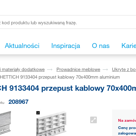
Aktualności
Inspiracja
O nas
Kari
i materiały dodatkowe
Prowadnice meblowe
Ukryte z b
HETTICH 9133404 przepust kablowy 70x400mm aluminium
H 9133404 przepust kablowy 70x400
208967
ntu
Na zamów
Cenę pro
zalogowa