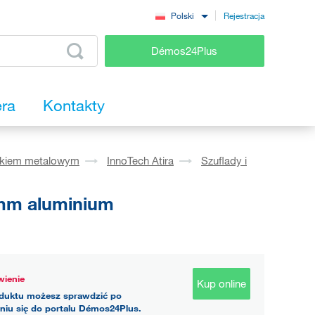
Rejestracja
Polski
Démos24Plus
era
Kontakty
okiem metalowym
InnoTech Atira
Szuflady i
mm aluminium
ienie
Kup online
duktu możesz sprawdzić po
niu się do portalu Démos24Plus.