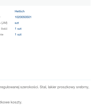
Hettich
y
1020050501
 (JM)
szt
 ilość
1 szt
ie
1 szt
gulowanej szerokości. Stal, lakier proszkowy srebrny,
atkowe koszty.