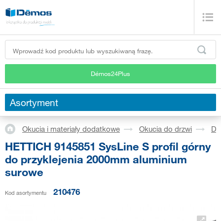
Démos24Plus
Asortyment
Okucia i materiały dodatkowe
Okucia do drzwi
Dr
HETTICH 9145851 SysLine S profil górny
do przyklejenia 2000mm aluminium
surowe
210476
Kod asortymentu