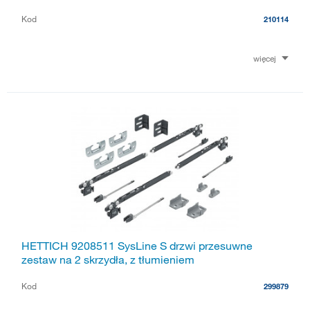
Kod
210114
więcej
HETTICH 9208511 SysLine S drzwi przesuwne
zestaw na 2 skrzydła, z tłumieniem
Kod
299879