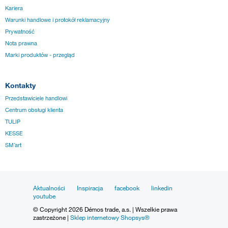
Kariera
Warunki handlowe i protokół reklamacyjny
Prywatność
Nota prawna
Marki produktów - przegląd
Kontakty
Przedstawiciele handlowi
Centrum obsługi klienta
TULIP
KESSE
SM´art
Aktualności
Inspiracja
facebook
linkedin
youtube
© Copyright 2026 Démos trade, a.s. | Wszelkie prawa
zastrzeżone |
Sklep internetowy Shopsys®