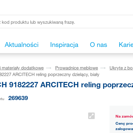
Aktualności
Inspiracja
O nas
Kari
i materiały dodatkowe
Prowadnice meblowe
Ukryte z b
2227 ARCITECH reling poprzeczny dzielący, biały
H 9182227 ARCITECH reling poprzeczn
269639
ntu
Na zamów
Cenę pro
zalogowa