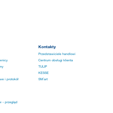
Kontakty
Przedstawiciele handlowi
wnicy
Centrum obsługi klienta
rmy
TULIP
KESSE
e i protokół
SM´art
w - przegląd