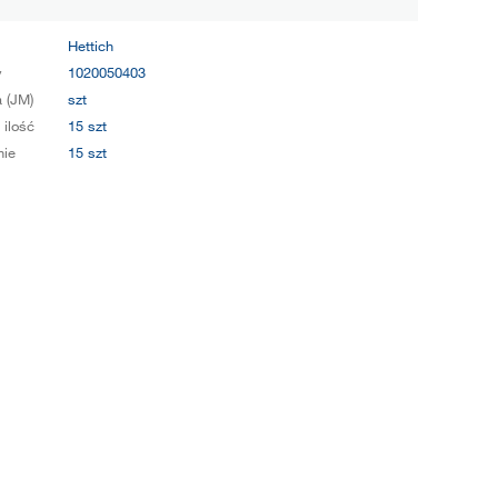
Hettich
y
1020050403
 (JM)
szt
 ilość
15 szt
ie
15 szt