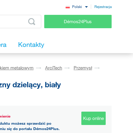
Rejestracja
Polski
Démos24Plus
era
Kontakty
okiem metalowym
ArciTech
Przemysł
y dzielący, biały
ienie
Kup online
duktu możesz sprawdzić po
niu się do portalu Démos24Plus.