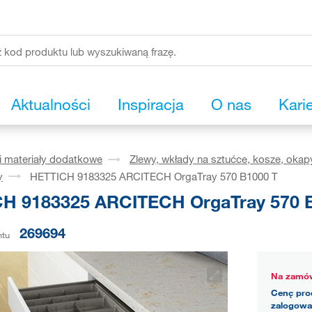
Aktualności
Inspiracja
O nas
Kari
i materiały dodatkowe
Zlewy, wkłady na sztućce, kosze, okap
y
HETTICH 9183325 ARCITECH OrgaTray 570 B1000 T
H 9183325 ARCITECH OrgaTray 570 
269694
ntu
Na zamów
Cenę pro
zalogowa