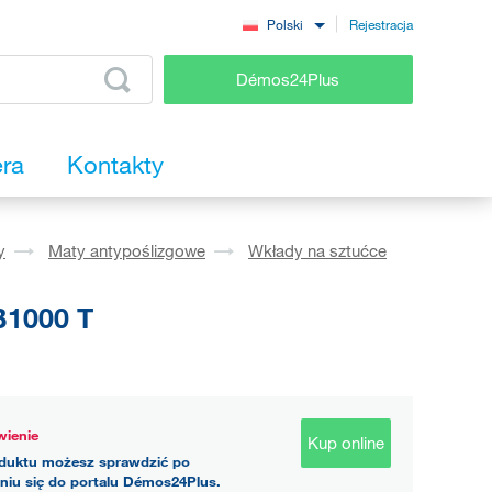
Rejestracja
Polski
Démos24Plus
era
Kontakty
y
Maty antypoślizgowe
Wkłady na sztućce
B1000 T
ienie
Kup online
duktu możesz sprawdzić po
niu się do portalu Démos24Plus.