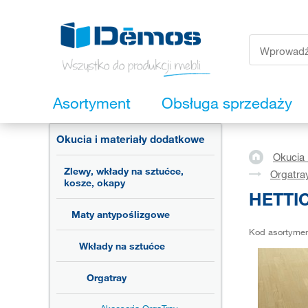
Asortyment
Obsługa sprzedaży
Okucia i materiały dodatkowe
Okucia 
Zlewy, wkłady na sztućce,
Orgatra
kosze, okapy
HETTIC
Maty antypoślizgowe
Kod asortyme
Wkłady na sztućce
Orgatray