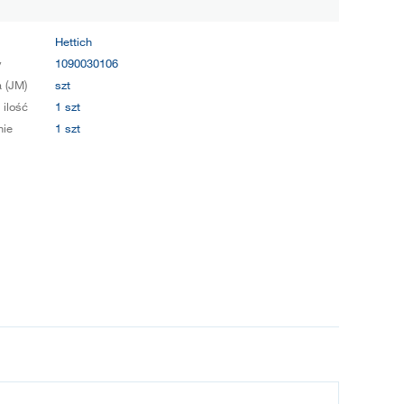
Hettich
y
1090030106
 (JM)
szt
 ilość
1 szt
ie
1 szt