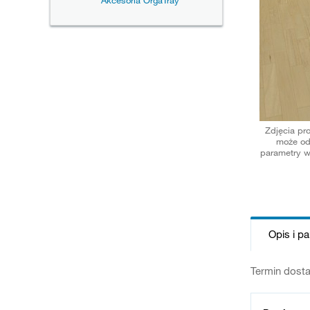
Akcesoria OrgaTray
Zdjęcia pr
może od
parametry w
Opis i p
Termin dosta