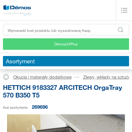
Démos24Plus
Asortyment
Okucia i materiały dodatkowe
Zlewy, wkłady na sztućc
HETTICH 9183327 ARCITECH OrgaTray
570 B350 T5
269696
Kod asortymentu