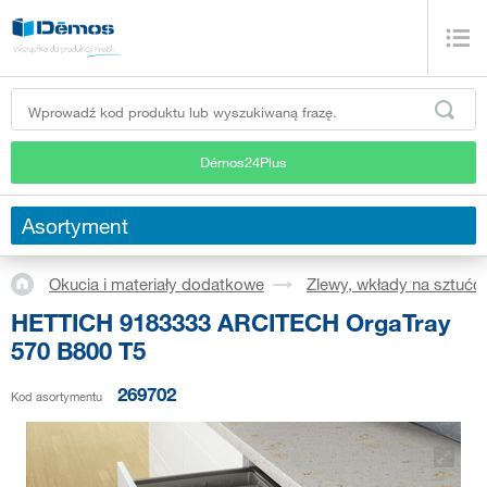
Démos24Plus
Asortyment
Okucia i materiały dodatkowe
Zlewy, wkłady na sztućc
HETTICH 9183333 ARCITECH OrgaTray
570 B800 T5
269702
Kod asortymentu