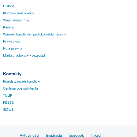
Historia
Kluczowi pracownicy
Wizja i misja firmy
Kariera
Warunki handlowe i protokół reklamacyjny
Prywatność
Nota prawna
Marki produktów - przegląd
Kontakty
Przedstawiciele handlowi
Centrum obsługi klienta
TULIP
KESSE
SM´art
Aktualności
Inspiracja
facebook
linkedin