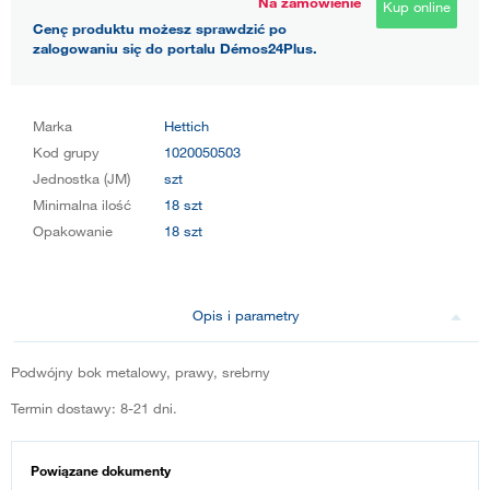
Na zamówienie
Kup online
Cenę produktu możesz sprawdzić po
zalogowaniu się do portalu Démos24Plus.
Marka
Hettich
Kod grupy
1020050503
Jednostka (JM)
szt
Minimalna ilość
18 szt
Opakowanie
18 szt
Opis i parametry
Podwójny bok metalowy, prawy, srebrny
Termin dostawy: 8-21 dni.
Powiązane dokumenty