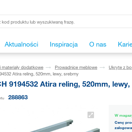
Aktualności
Inspiracja
O nas
Kari
i materiały dodatkowe
Prowadnice meblowe
Ukryte z b
532 Atira reling, 520mm, lewy, srebrny
H 9194532 Atira reling, 520mm, lewy,
288863
ntu
W magaz
Cenę pro
zalogowa