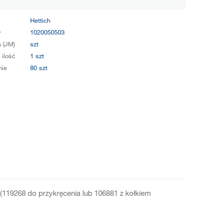
Hettich
y
1020050503
 (JM)
szt
 ilość
1 szt
ie
80 szt
(119268 do przykręcenia lub 106881 z kołkiem