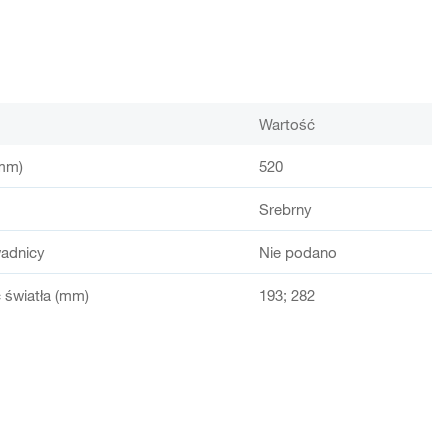
Wartość
mm)
520
Srebrny
adnicy
Nie podano
światła (mm)
193; 282