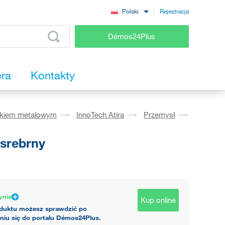
Rejestracja
Polski
Démos24Plus
era
Kontakty
okiem metalowym
InnoTech Atira
Przemysł
 srebrny
ynie
Kup online
duktu możesz sprawdzić po
niu się do portalu Démos24Plus.