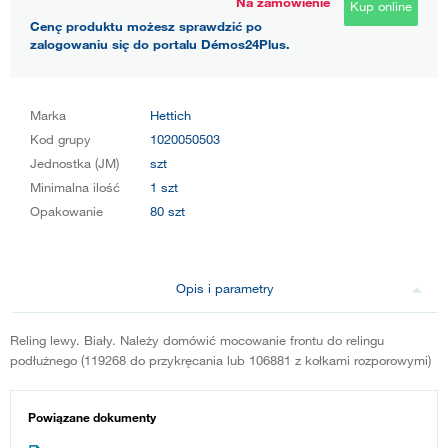
Na zamówienie
Kup online
Cenę produktu możesz sprawdzić po
zalogowaniu się do portalu Démos24Plus.
Marka
Hettich
Kod grupy
1020050503
Jednostka (JM)
szt
Minimalna ilość
1 szt
Opakowanie
80 szt
Opis i parametry
Reling lewy. Biały. Należy domówić mocowanie frontu do relingu
podłużnego (119268 do przykręcania lub 106881 z kołkami rozporowymi)
Powiązane dokumenty