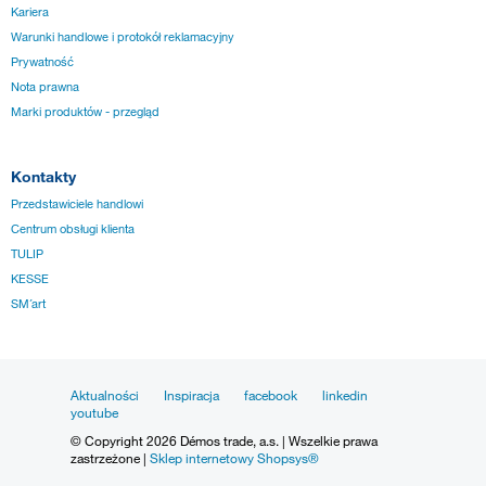
Kariera
Warunki handlowe i protokół reklamacyjny
Prywatność
Nota prawna
Marki produktów - przegląd
Kontakty
Przedstawiciele handlowi
Centrum obsługi klienta
TULIP
KESSE
SM´art
Aktualności
Inspiracja
facebook
linkedin
youtube
© Copyright 2026 Démos trade, a.s. | Wszelkie prawa
zastrzeżone |
Sklep internetowy Shopsys®