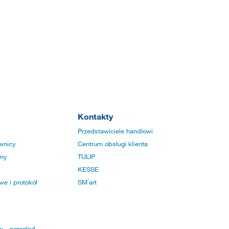
Kontakty
Przedstawiciele handlowi
wnicy
Centrum obsługi klienta
rmy
TULIP
KESSE
e i protokół
SM´art
w - przegląd