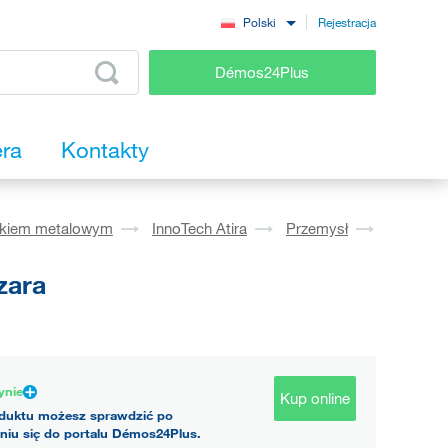
Rejestracja
Polski
Démos24Plus
era
Kontakty
okiem metalowym
InnoTech Atira
Przemysł
zara
ynie
Kup online
duktu możesz sprawdzić po
niu się do portalu Démos24Plus.