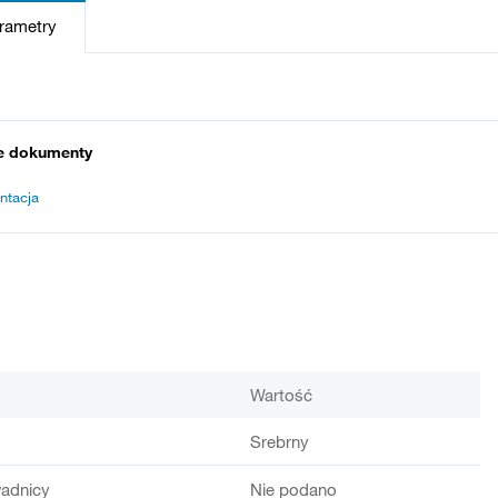
arametry
e dokumenty
ntacja
Wartość
Srebrny
adnicy
Nie podano