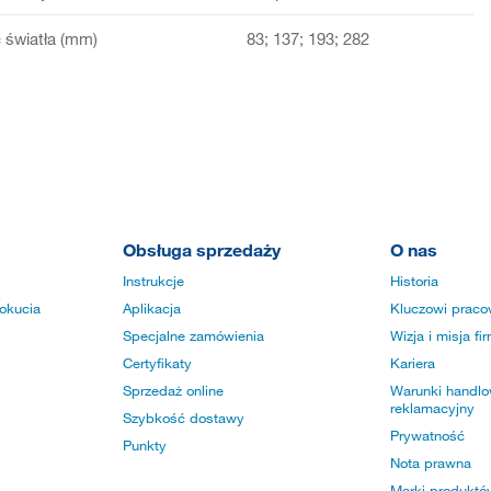
światła (mm)
83; 137; 193; 282
Obsługa sprzedaży
O nas
Instrukcje
Historia
okucia
Aplikacja
Kluczowi praco
Specjalne zamówienia
Wizja i misja fi
Certyfikaty
Kariera
Sprzedaż online
Warunki handlow
reklamacyjny
Szybkość dostawy
Prywatność
Punkty
Nota prawna
Marki produktó