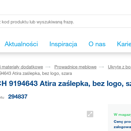
Aktualności
Inspiracja
O nas
Kari
i materiały dodatkowe
Prowadnice meblowe
Ukryte z b
643 Atira zaślepka, bez logo, szara
H 9194643 Atira zaślepka, bez logo, s
294837
ntu
W magaz
Cenę pro
zalogowa