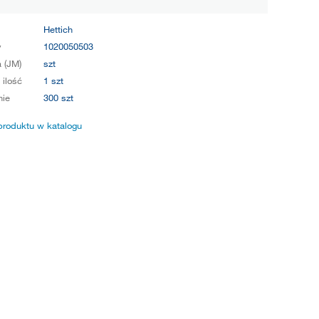
Hettich
y
1020050503
 (JM)
szt
 ilość
1 szt
ie
300 szt
produktu w katalogu