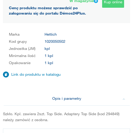
W magazynie
Kup online
Cenę produktu możesz sprawdzić po
zalogowaniu się do portalu Démos24Plus.
Marka
Hettich
Kod grupy
1020050502
Jednostka (JM)
kpl
Minimalna ilość
1 kpl
Opakowanie
1 kpl
Link do produktu w katalogu
Opis i parametry
Szkło. Kpl. zawiera 2szt. Top Side. Adaptery Top Side (kod 294849)
należy zamówić z osobna.