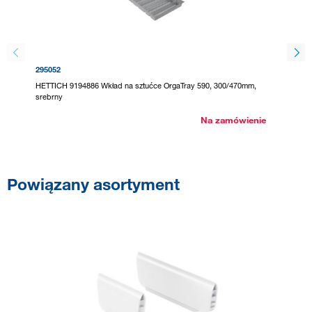
295052
295071
HETTICH 9194886 Wkład na sztućce OrgaTray 590, 300/470mm,
HETTICH
srebrny
antracyt
Na zamówienie
Powiązany asortyment