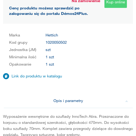
Na zamówienie
Kup online
Cenę produktu możesz sprawdzić po
zalogowaniu się do portalu Démos24Plus.
Marka
Hettich
Kod grupy
1020050502
Jednostka (JM)
szt
Minimalna ilość
1 szt
Opakowanie
1 szt
Link do produktu w katalogu
Opis i parametry
Wyposażenie wewnętrzne do szuflady InnoTech Atira. Przeznaczone do
korpusu o standardowej szerokości, głębokości 470mm. Do wysokości
boku szuflady 70mm. Komplet zawiera przegrody dzielące do dowolnego
podziału. Tworzywo sztuczne, kolor srebrny.