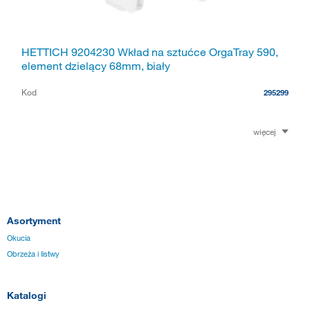
HETTICH 9204230 Wkład na sztućce OrgaTray 590,
element dzielący 68mm, biały
Kod
295299
więcej
Asortyment
Okucia
Obrzeża i listwy
Katalogi