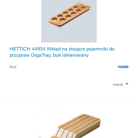
HETTICH 44934 Wkład na stojące pojemniki do
przypraw OrgaTray, buk lakierowany
Kod
104296
więcej