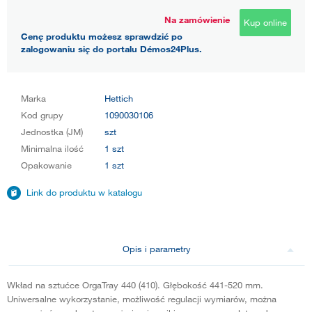
Na zamówienie
Kup online
Cenę produktu możesz sprawdzić po
zalogowaniu się do portalu Démos24Plus.
Marka
Hettich
Kod grupy
1090030106
Jednostka (JM)
szt
Minimalna ilość
1 szt
Opakowanie
1 szt
Link do produktu w katalogu
Opis i parametry
Wkład na sztućce OrgaTray 440 (410). Głębokość 441-520 mm.
Uniwersalne wykorzystanie, możliwość regulacji wymiarów, można