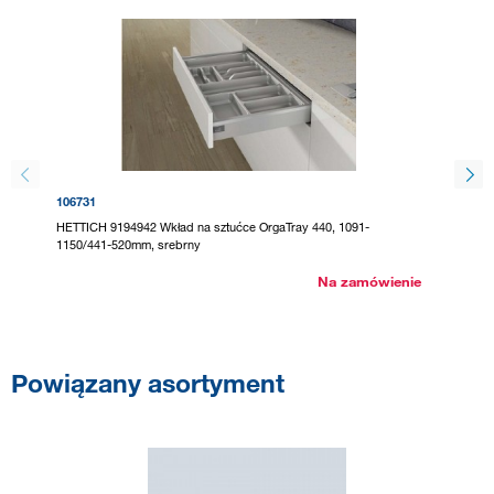
106731
295136
HETTICH 9194942 Wkład na sztućce OrgaTray 440, 1091-
HETTICH
1150/441-520mm, srebrny
1200/44
Na zamówienie
Powiązany asortyment