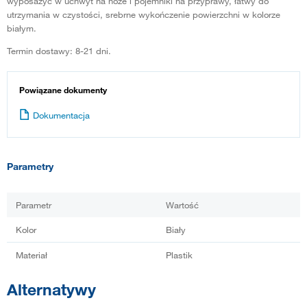
wyposażyć w uchwyt na noże i pojemniki na przyprawy, łatwy do
utrzymania w czystości, srebrne wykończenie powierzchni w kolorze
białym.
Termin dostawy: 8-21 dni.
Powiązane dokumenty
Dokumentacja
Parametry
Parametr
Wartość
Kolor
Biały
Materiał
Plastik
Alternatywy