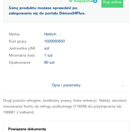
W magazynie
Kup online
Cenę produktu możesz sprawdzić po
zalogowaniu się do portalu Démos24Plus.
Marka
Hettich
Kod grupy
1020050503
Jednostka (JM)
szt
Minimalna ilość
1 szt
Opakowanie
80 szt
Opis i parametry
Drugi poziom relingów, środkowy prawy, kolor antracyt. Należy zamówić
mocowania frontu do relingu podłużnego (119268 do przykręcania lub
106881 z kołkami)
Powiązane dokumenty