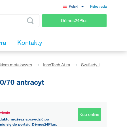
Rejestracja
Polski
Démos24Plus
era
Kontakty
okiem metalowym
InnoTech Atira
Szuflady i
0/70 antracyt
ienie
Kup online
duktu możesz sprawdzić po
niu się do portalu Démos24Plus.