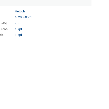
Hettich
y
1020050501
 (JM)
kpl
 ilość
1 kpl
ie
1 kpl