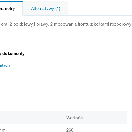
arametry
Alternatywy (1)
era: 2 boki: lewy i prawy, 2 mocowania frontu z kołkami rozporowymi
e dokumenty
ntacja
Wartość
mm)
260