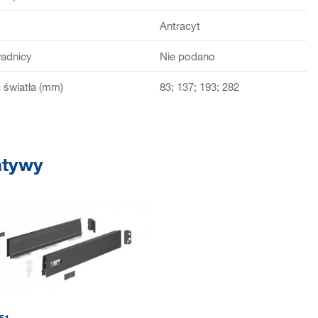
Antracyt
adnicy
Nie podano
światła (mm)
83; 137; 193; 282
atywy