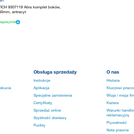
51
ICH 9307119 Atira komplet boków,
60mm, antracyt
agazynie
Obsługa sprzedaży
O nas
Instrukcje
Historia
okucia
Aplikacja
Kluczowi praco
Specjalne zamówienia
Wizja i misja fi
Certyfikaty
Kariera
Sprzedaż online
Warunki handlow
reklamacyjny
Szybkość dostawy
Prywatność
Punkty
Nota prawna