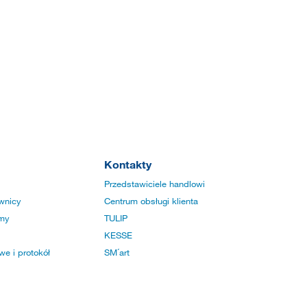
Kontakty
Przedstawiciele handlowi
wnicy
Centrum obsługi klienta
rmy
TULIP
KESSE
e i protokół
SM´art