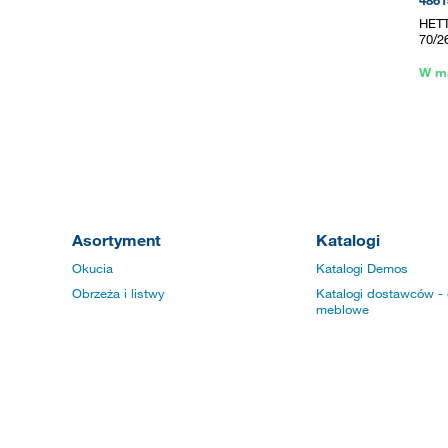
4861
HETT
70/2
W m
Asortyment
Katalogi
Okucia
Katalogi Demos
Obrzeża i listwy
Katalogi dostawców - 
meblowe