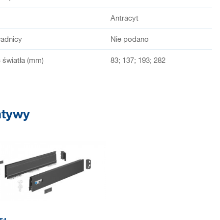
Antracyt
adnicy
Nie podano
światła (mm)
83; 137; 193; 282
atywy