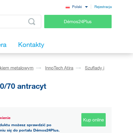
Rejestracja
Polski
Démos24Plus
era
Kontakty
okiem metalowym
InnoTech Atira
Szuflady i
0/70 antracyt
ienie
Kup online
duktu możesz sprawdzić po
niu się do portalu Démos24Plus.