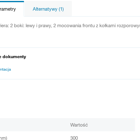
arametry
Alternatywy (1)
era: 2 boki: lewy i prawy, 2 mocowania frontu z kołkami rozporowymi
e dokumenty
ntacja
Wartość
mm)
300