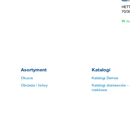
4861
HETT
70/3
W m
Asortyment
Katalogi
Okucia
Katalogi Demos
Obrzeża i listwy
Katalogi dostawców - 
meblowe