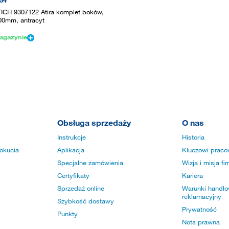
54
ICH 9307122 Atira komplet boków,
00mm, antracyt
agazynie
Obsługa sprzedaży
O nas
Instrukcje
Historia
okucia
Aplikacja
Kluczowi praco
Specjalne zamówienia
Wizja i misja fi
Certyfikaty
Kariera
Sprzedaż online
Warunki handlow
reklamacyjny
Szybkość dostawy
Prywatność
Punkty
Nota prawna