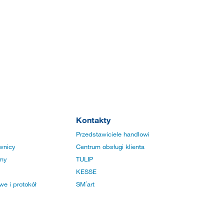
Kontakty
Przedstawiciele handlowi
wnicy
Centrum obsługi klienta
rmy
TULIP
KESSE
e i protokół
SM´art