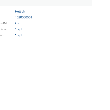
Hettich
y
1020050501
 (JM)
kpl
 ilość
1 kpl
ie
1 kpl