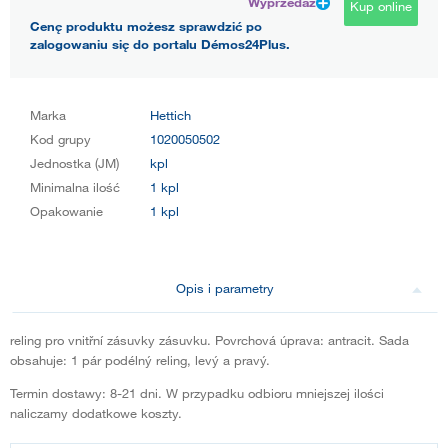
Wyprzedaż
Kup online
Cenę produktu możesz sprawdzić po
zalogowaniu się do portalu Démos24Plus.
Marka
Hettich
Kod grupy
1020050502
Jednostka (JM)
kpl
Minimalna ilość
1 kpl
Opakowanie
1 kpl
Opis i parametry
reling pro vnitřní zásuvky zásuvku. Povrchová úprava: antracit. Sada
obsahuje: 1 pár podélný reling, levý a pravý.
Termin dostawy: 8-21 dni. W przypadku odbioru mniejszej ilości
naliczamy dodatkowe koszty.