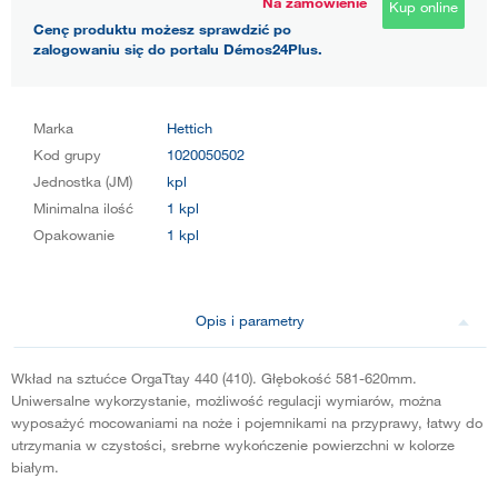
Na zamówienie
Kup online
Cenę produktu możesz sprawdzić po
zalogowaniu się do portalu Démos24Plus.
Marka
Hettich
Kod grupy
1020050502
Jednostka (JM)
kpl
Minimalna ilość
1 kpl
Opakowanie
1 kpl
Opis i parametry
Wkład na sztućce OrgaTtay 440 (410). Głębokość 581-620mm.
Uniwersalne wykorzystanie, możliwość regulacji wymiarów, można
wyposażyć mocowaniami na noże i pojemnikami na przyprawy, łatwy do
utrzymania w czystości, srebrne wykończenie powierzchni w kolorze
białym.