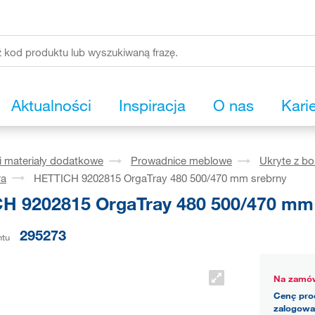
Aktualności
Inspiracja
O nas
Kari
i materiały dodatkowe
Prowadnice meblowe
Ukryte z b
ra
HETTICH 9202815 OrgaTray 480 500/470 mm srebrny
H 9202815 OrgaTray 480 500/470 mm
295273
ntu
Na zamów
Cenę pro
zalogowa