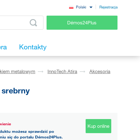
Rejestracja
Polski
Démos24Plus
era
Kontakty
okiem metalowym
InnoTech Atira
Akcesoria
 srebrny
ienie
Kup online
duktu możesz sprawdzić po
niu się do portalu Démos24Plus.