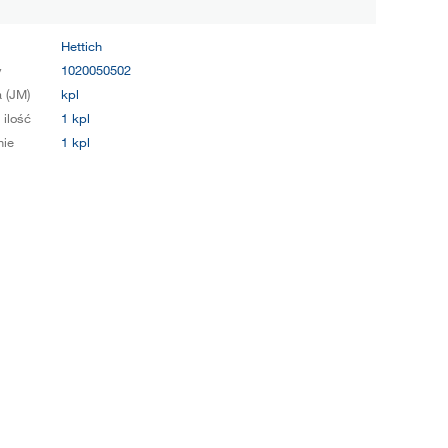
Hettich
y
1020050502
 (JM)
kpl
 ilość
1 kpl
ie
1 kpl