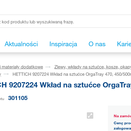
Aktualności
Inspiracja
O nas
Kari
i materiały dodatkowe
Zlewy, wkłady na sztućce, kosze, okap
y
HETTICH 9207224 Wkład na sztućce OrgaTray 470, 450/500
H 9207224 Wkład na sztućce OrgaTray
301105
ntu
Na zamów
Cenę pro
zalogowa