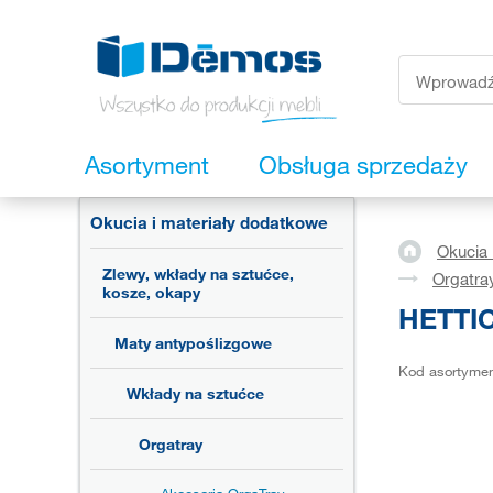
Asortyment
Obsługa sprzedaży
Okucia i materiały dodatkowe
Okucia 
Zlewy, wkłady na sztućce,
Orgatra
kosze, okapy
HETTIC
Maty antypoślizgowe
Kod asortyme
Wkłady na sztućce
Orgatray