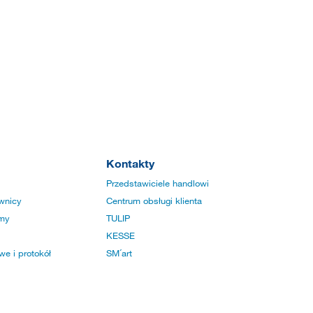
Kontakty
Przedstawiciele handlowi
wnicy
Centrum obsługi klienta
rmy
TULIP
KESSE
e i protokół
SM´art