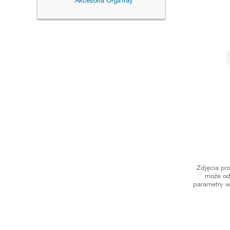
Akcesoria OrgaTray
Zdjęcia pr
może od
parametry w