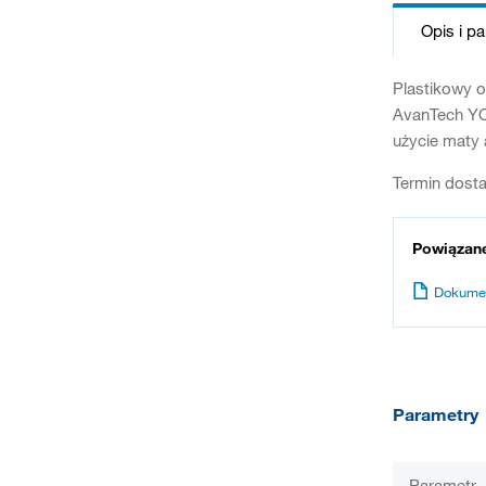
Opis i p
Plastikowy 
AvanTech YO
użycie maty 
Termin dosta
Powiązan
Dokume
Parametry
Parametr