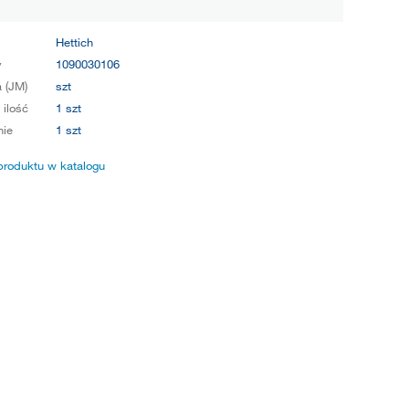
Hettich
y
1090030106
 (JM)
szt
 ilość
1 szt
ie
1 szt
produktu w katalogu