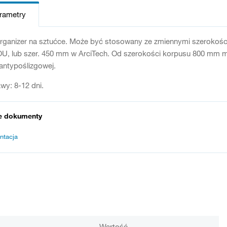
arametry
organizer na sztućce. Może być stosowany ze zmiennymi szerokoś
U, lub szer. 450 mm w ArciTech. Od szerokości korpusu 800 mm
antypoślizgowej.
wy: 8-12 dni.
e dokumenty
ntacja
Wartość