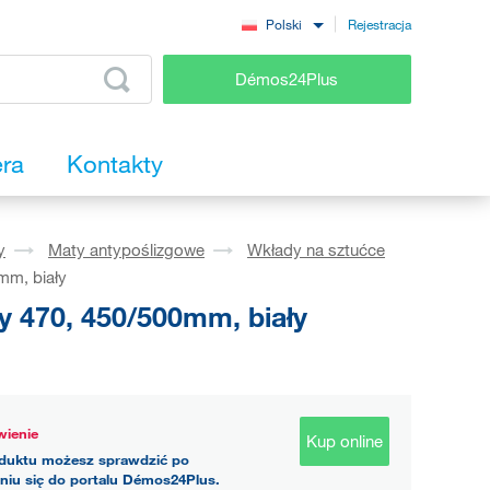
Rejestracja
Polski
Démos24Plus
era
Kontakty
y
Maty antypoślizgowe
Wkłady na sztućce
mm, biały
 470, 450/500mm, biały
ienie
Kup online
duktu możesz sprawdzić po
niu się do portalu Démos24Plus.