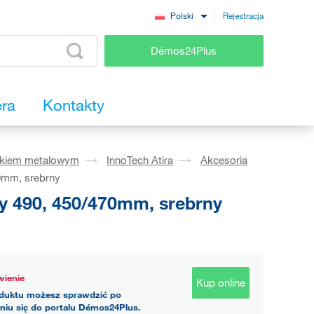
Rejestracja
Polski
Démos24Plus
era
Kontakty
okiem metalowym
InnoTech Atira
Akcesoria
0mm, srebrny
y 490, 450/470mm, srebrny
ienie
Kup online
duktu możesz sprawdzić po
niu się do portalu Démos24Plus.