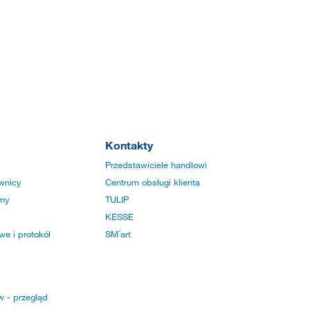
Kontakty
Przedstawiciele handlowi
wnicy
Centrum obsługi klienta
rmy
TULIP
KESSE
e i protokół
SM´art
w - przegląd