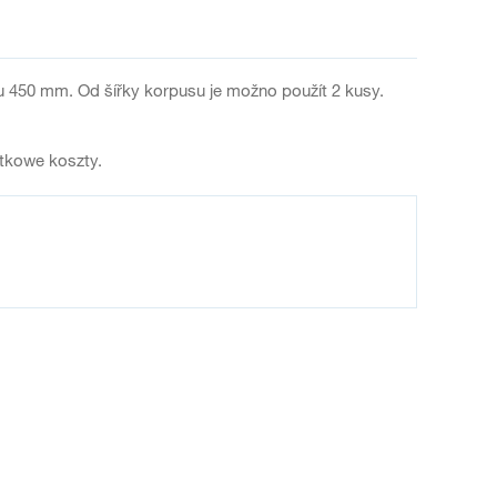
u 450 mm. Od šířky korpusu je možno použít 2 kusy.
atkowe koszty.