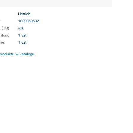
Hettich
y
1020050502
 (JM)
szt
 ilość
1 szt
ie
1 szt
produktu w katalogu