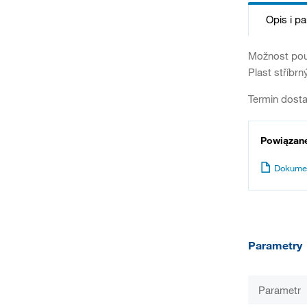
Opis i p
Možnost použ
Plast stříbrný
Termin dosta
Powiązan
Dokume
Parametry
Parametr