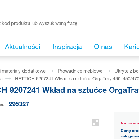
Aktualności
Inspiracja
O nas
Kari
i materiały dodatkowe
Prowadnice meblowe
Ukryte z b
ra
HETTICH 9207241 Wkład na sztućce OrgaTray 490, 450/47
H 9207241 Wkład na sztućce OrgaTra
295327
ntu
Na zamów
Cenę pro
zalogowa