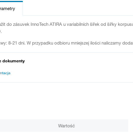
arametry
ít do zásuvek InnoTech ATIRA u variabilních šířek od šířky korpus
.
wy: 8-21 dni. W przypadku odbioru mniejszej ilości naliczamy dod
e dokumenty
ntacja
Wartość