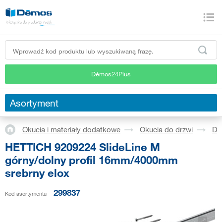
Démos24Plus
Asortyment
Okucia i materiały dodatkowe
Okucia do drzwi
Dr
HETTICH 9209224 SlideLine M
górny/dolny profil 16mm/4000mm
srebrny elox
299837
Kod asortymentu