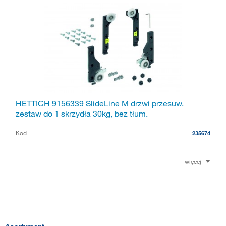
HETTICH 9156339 SlideLine M drzwi przesuw.
zestaw do 1 skrzydła 30kg, bez tłum.
Kod
235674
więcej