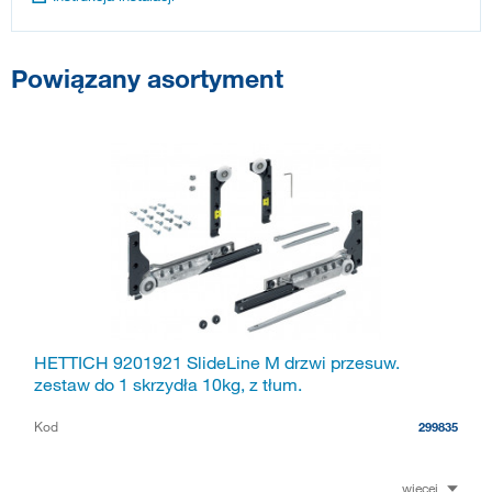
Powiązany asortyment
HETTICH 9201921 SlideLine M drzwi przesuw.
zestaw do 1 skrzydła 10kg, z tłum.
Kod
299835
więcej