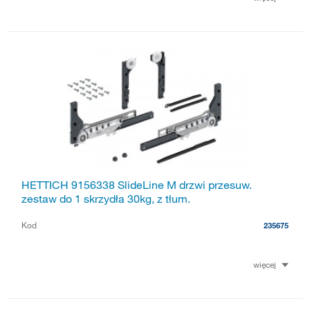
HETTICH 9156338 SlideLine M drzwi przesuw.
zestaw do 1 skrzydła 30kg, z tłum.
Kod
235675
więcej