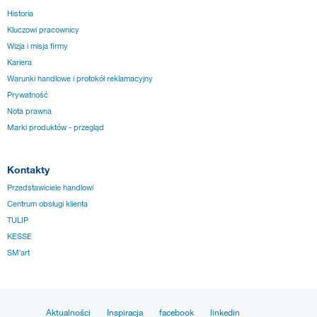
Historia
Kluczowi pracownicy
Wizja i misja firmy
Kariera
Warunki handlowe i protokół reklamacyjny
Prywatność
Nota prawna
Marki produktów - przegląd
Kontakty
Przedstawiciele handlowi
Centrum obsługi klienta
TULIP
KESSE
SM´art
Aktualności
Inspiracja
facebook
linkedin