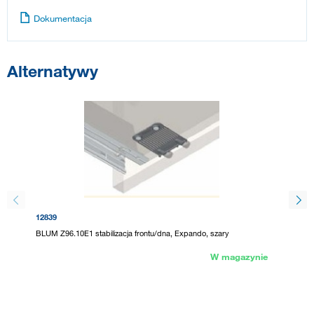
Dokumentacja
Alternatywy
12839
293796
BLUM Z96.10E1 stabilizacja frontu/dna, Expando, szary
BLUM Z9
W magazynie