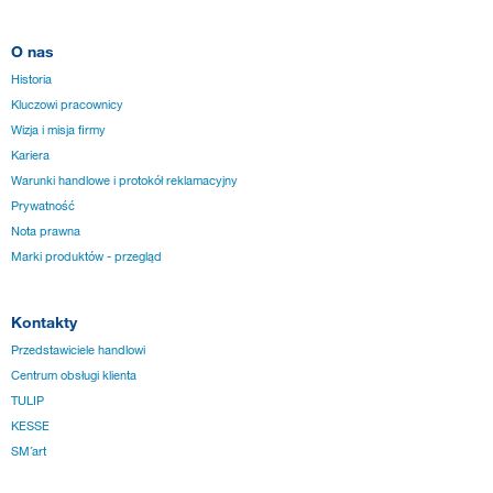
O nas
Historia
Kluczowi pracownicy
Wizja i misja firmy
Kariera
Warunki handlowe i protokół reklamacyjny
Prywatność
Nota prawna
Marki produktów - przegląd
Kontakty
Przedstawiciele handlowi
Centrum obsługi klienta
TULIP
KESSE
SM´art