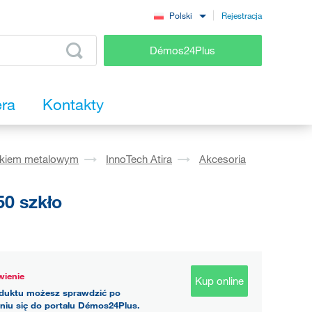
Rejestracja
Polski
Démos24Plus
era
Kontakty
okiem metalowym
InnoTech Atira
Akcesoria
0 szkło
ienie
Kup online
duktu możesz sprawdzić po
niu się do portalu Démos24Plus.