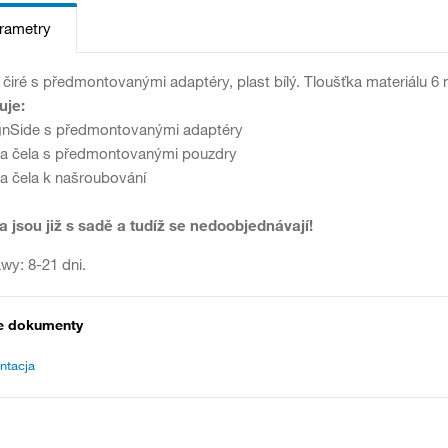
arametry
 čiré s předmontovanými adaptéry, plast bílý. Tloušťka materiálu 6
uje:
gnSide s předmontovanými adaptéry
tka čela s předmontovanými pouzdry
ka čela k našroubování
a jsou již s sadě a tudíž se nedoobjednávají!
wy: 8-21 dni.
e dokumenty
ntacja