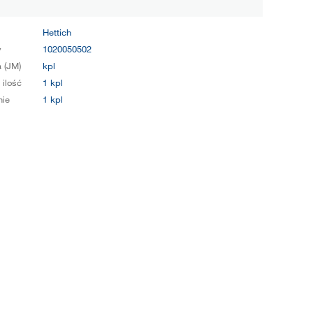
Hettich
y
1020050502
 (JM)
kpl
 ilość
1 kpl
ie
1 kpl