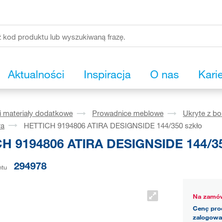
Aktualności
Inspiracja
O nas
Kari
i materiały dodatkowe
Prowadnice meblowe
Ukryte z b
ra
HETTICH 9194806 ATIRA DESIGNSIDE 144/350 szkło
H 9194806 ATIRA DESIGNSIDE 144/35
294978
ntu
Na zamów
Cenę pro
zalogowa