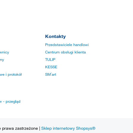
Kontakty
Przedstawiciele handlowi
wnicy
Centrum obsługi klienta
rmy
TULIP
KESSE
e i protokół
SM´art
w - przegląd
e prawa zastrzeżone |
Sklep internetowy Shopsys®