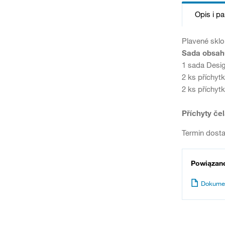
Opis i p
Plavené sklo
Sada obsah
1 sada Desi
2 ks příchy
2 ks příchyt
Příchyty čel
Termin dosta
Powiązan
Dokume