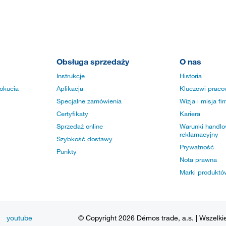
Obsługa sprzedaży
O nas
Instrukcje
Historia
okucia
Aplikacja
Kluczowi praco
Specjalne zamówienia
Wizja i misja fi
Certyfikaty
Kariera
Sprzedaż online
Warunki handlow
reklamacyjny
Szybkość dostawy
Prywatność
Punkty
Nota prawna
Marki produktó
youtube
© Copyright 2026 Démos trade, a.s. | Wszelki