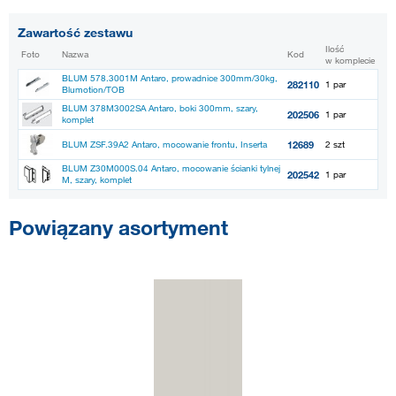
Zawartość zestawu
Ilość
Foto
Nazwa
Kod
w komplecie
BLUM 578.3001M Antaro, prowadnice 300mm/30kg,
282110
1 par
Blumotion/TOB
BLUM 378M3002SA Antaro, boki 300mm, szary,
202506
1 par
komplet
12689
BLUM ZSF.39A2 Antaro, mocowanie frontu, Inserta
2 szt
BLUM Z30M000S.04 Antaro, mocowanie ścianki tylnej
202542
1 par
M, szary, komplet
Powiązany asortyment