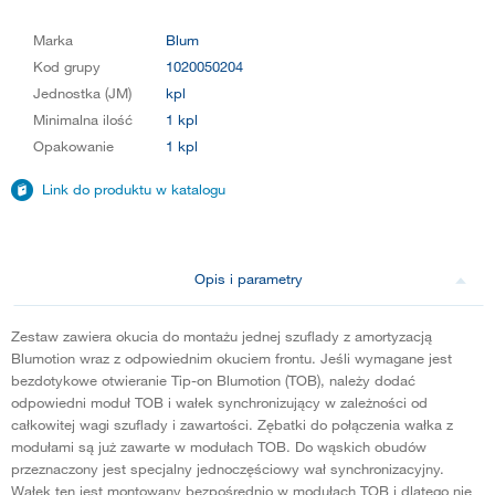
Marka
Blum
Kod grupy
1020050204
Jednostka (JM)
kpl
Minimalna ilość
1 kpl
Opakowanie
1 kpl
Link do produktu w katalogu
Opis i parametry
Zestaw zawiera okucia do montażu jednej szuflady z amortyzacją
Blumotion wraz z odpowiednim okuciem frontu. Jeśli wymagane jest
bezdotykowe otwieranie Tip-on Blumotion (TOB), należy dodać
odpowiedni moduł TOB i wałek synchronizujący w zależności od
całkowitej wagi szuflady i zawartości. Zębatki do połączenia wałka z
modułami są już zawarte w modułach TOB. Do wąskich obudów
przeznaczony jest specjalny jednoczęściowy wał synchronizacyjny.
Wałek ten jest montowany bezpośrednio w modułach TOB i dlatego nie