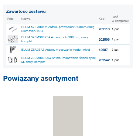
Zawartość zestawu
Ilość
Foto
Nazwa
Kod
w komplecie
BLUM 578.3001M Antaro, prowadnice 300mm/30kg,
282110
1 par
Blumotion/TOB
BLUM 378M3002SA Antaro, boki 300mm, szary,
202506
1 par
komplet
12687
BLUM ZSF.35A2 Antaro, mocowanie frontu, wkręt
2 szt
BLUM Z30M000S.04 Antaro, mocowanie ścianki tylnej
202542
1 par
M, szary, komplet
Powiązany asortyment