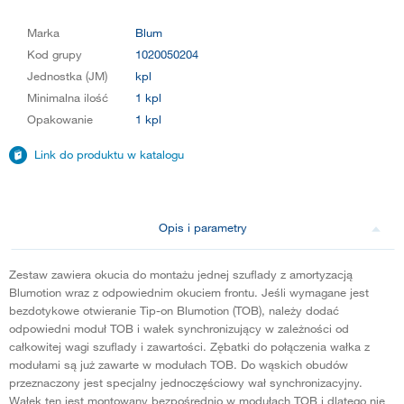
Marka
Blum
Kod grupy
1020050204
Jednostka (JM)
kpl
Minimalna ilość
1 kpl
Opakowanie
1 kpl
Link do produktu w katalogu
Opis i parametry
Zestaw zawiera okucia do montażu jednej szuflady z amortyzacją
Blumotion wraz z odpowiednim okuciem frontu. Jeśli wymagane jest
bezdotykowe otwieranie Tip-on Blumotion (TOB), należy dodać
odpowiedni moduł TOB i wałek synchronizujący w zależności od
całkowitej wagi szuflady i zawartości. Zębatki do połączenia wałka z
modułami są już zawarte w modułach TOB. Do wąskich obudów
przeznaczony jest specjalny jednoczęściowy wał synchronizacyjny.
Wałek ten jest montowany bezpośrednio w modułach TOB i dlatego nie