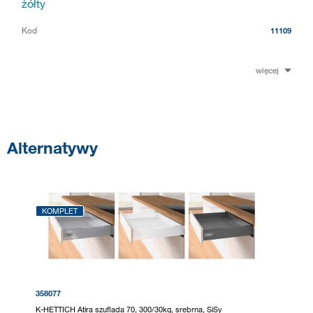
żółty
Kod
11109
więcej
Alternatywy
KOMPLET
358077
K-HETTICH Atira szuflada 70, 300/30kg, srebrna, SiSy