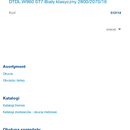
DTDL W960 ST7 Biały klasyczny 2800/2070/16
Kod
513114
więcej
Asortyment
Okucia
Obrzeża i listwy
Katalogi
Katalogi Demos
Katalogi dostawców - okucia meblowe
Obsługa sprzedaży