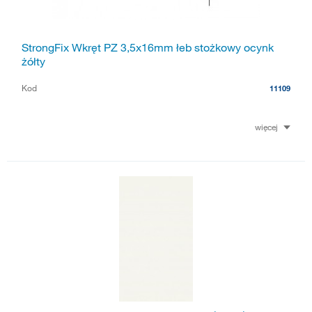
StrongFix Wkręt PZ 3,5x16mm łeb stożkowy ocynk
żółty
Kod
11109
więcej