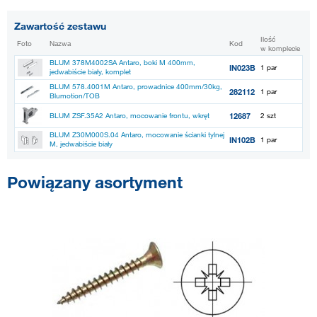
Zawartość zestawu
Ilość
Foto
Nazwa
Kod
w komplecie
BLUM 378M4002SA Antaro, boki M 400mm,
IN023B
1 par
jedwabiście biały, komplet
BLUM 578.4001M Antaro, prowadnice 400mm/30kg,
282112
1 par
Blumotion/TOB
12687
BLUM ZSF.35A2 Antaro, mocowanie frontu, wkręt
2 szt
BLUM Z30M000S.04 Antaro, mocowanie ścianki tylnej
IN102B
1 par
M, jedwabiście biały
Powiązany asortyment