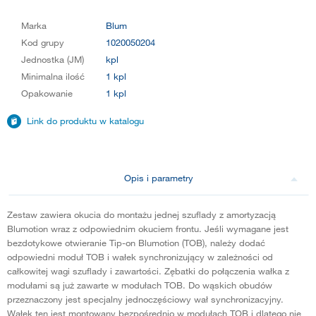
Marka
Blum
Kod grupy
1020050204
Jednostka (JM)
kpl
Minimalna ilość
1 kpl
Opakowanie
1 kpl
Link do produktu w katalogu
Opis i parametry
Zestaw zawiera okucia do montażu jednej szuflady z amortyzacją
Blumotion wraz z odpowiednim okuciem frontu. Jeśli wymagane jest
bezdotykowe otwieranie Tip-on Blumotion (TOB), należy dodać
odpowiedni moduł TOB i wałek synchronizujący w zależności od
całkowitej wagi szuflady i zawartości. Zębatki do połączenia wałka z
modułami są już zawarte w modułach TOB. Do wąskich obudów
przeznaczony jest specjalny jednoczęściowy wał synchronizacyjny.
Wałek ten jest montowany bezpośrednio w modułach TOB i dlatego nie