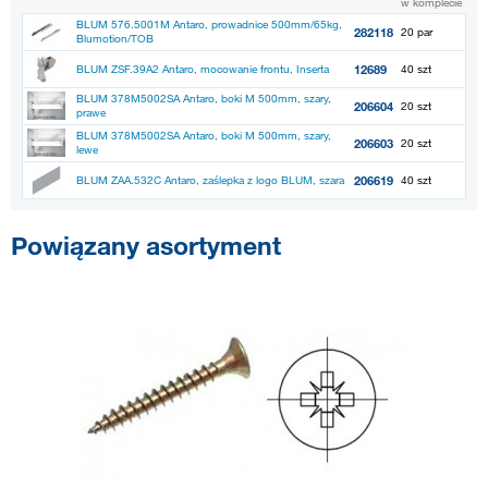
w komplecie
BLUM 576.5001M Antaro, prowadnice 500mm/65kg,
282118
20 par
Blumotion/TOB
12689
BLUM ZSF.39A2 Antaro, mocowanie frontu, Inserta
40 szt
BLUM 378M5002SA Antaro, boki M 500mm, szary,
206604
20 szt
prawe
BLUM 378M5002SA Antaro, boki M 500mm, szary,
206603
20 szt
lewe
206619
BLUM ZAA.532C Antaro, zaślepka z logo BLUM, szara
40 szt
Powiązany asortyment