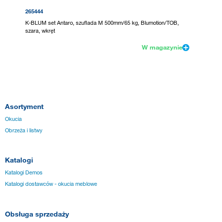
265444
K-BLUM set Antaro, szuflada M 500mm/65 kg, Blumotion/TOB,
szara, wkręt
W magazynie
Asortyment
Okucia
Obrzeża i listwy
Katalogi
Katalogi Demos
Katalogi dostawców - okucia meblowe
Obsługa sprzedaży