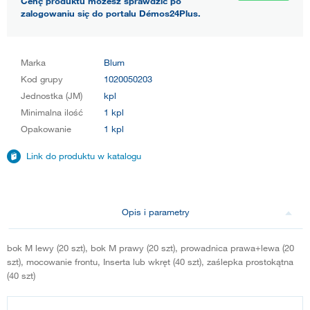
Cenę produktu możesz sprawdzić po
zalogowaniu się do portalu Démos24Plus.
Marka
Blum
Kod grupy
1020050203
Jednostka (JM)
kpl
Minimalna ilość
1 kpl
Opakowanie
1 kpl
Link do produktu w katalogu
Opis i parametry
bok M lewy (20 szt), bok M prawy (20 szt), prowadnica prawa+lewa (20
szt), mocowanie frontu, Inserta lub wkręt (40 szt), zaślepka prostokątna
(40 szt)