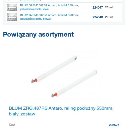
BLUM 378M5502SA Antaro, boki M 550mm,
224047
20 szt
jedwabiście białe, lewe
BLUM 378M5502SA Antaro, boki M 550mm,
224048
20 szt
jedwabiście białe, prawe
Powiązany asortyment
BLUM ZRG.487RS Antaro, reling podłużny 550mm,
biały, zestaw
Kod
202527