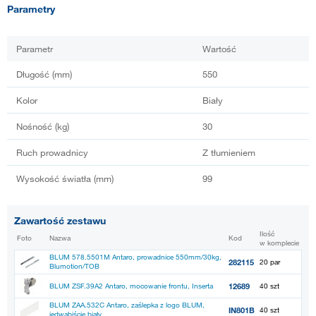
Parametry
Parametr
Wartość
Długość (mm)
550
Kolor
Biały
Nośność (kg)
30
Ruch prowadnicy
Z tłumieniem
Wysokość światła (mm)
99
Zawartość zestawu
Ilość
Foto
Nazwa
Kod
w komplecie
BLUM 578.5501M Antaro, prowadnice 550mm/30kg,
282115
20 par
Blumotion/TOB
12689
BLUM ZSF.39A2 Antaro, mocowanie frontu, Inserta
40 szt
BLUM ZAA.532C Antaro, zaślepka z logo BLUM,
IN801B
40 szt
jedwabiście biały