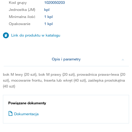
Kod grupy
1020050203
Jednostka (JM)
kpl
Minimalna ilość
1 kpl
Opakowanie
1 kpl
Link do produktu w katalogu
Opis i parametry
bok M lewy (20 szt), bok M prawy (20 szt), prowadnica prawa+lewa (20
szt), mocowanie frontu, Inserta lub wkręt (40 szt), zaślepka prostokątna
(40 szt)
Powiązane dokumenty
Dokumentacja