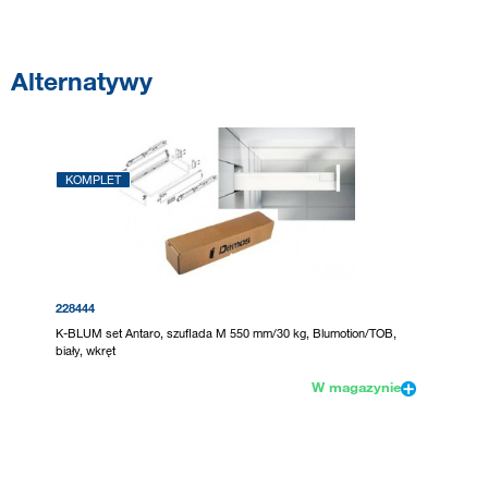
Alternatywy
KOMPLET
228444
K-BLUM set Antaro, szuflada M 550 mm/30 kg, Blumotion/TOB,
biały, wkręt
W magazynie