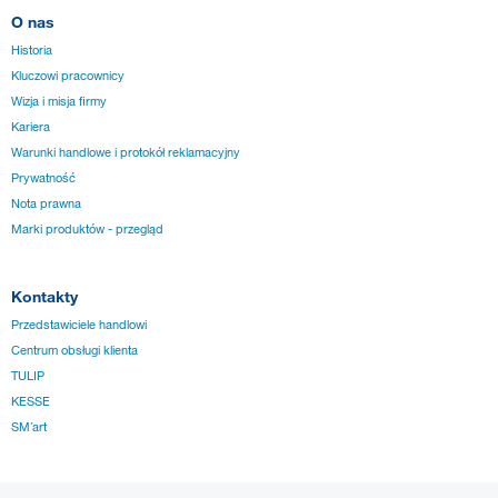
O nas
Historia
Kluczowi pracownicy
Wizja i misja firmy
Kariera
Warunki handlowe i protokół reklamacyjny
Prywatność
Nota prawna
Marki produktów - przegląd
Kontakty
Przedstawiciele handlowi
Centrum obsługi klienta
TULIP
KESSE
SM´art