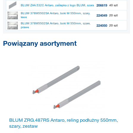
206619
BLUM ZAA.532C Antaro, zaślepka z logo BLUM, szara
40 szt
BLUM 378M5502SA Antaro, boki M 550mm, szary,
224049
20 szt
lewe
BLUM 378M5502SA Antaro, boki M 550mm, szare,
224050
20 szt
prawe
Powiązany asortyment
BLUM ZRG.487RS Antaro, reling podłużny 550mm,
szary, zestaw