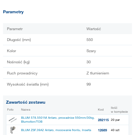
Parametry
Parametr
Wartość
Długość (mm)
550
Kolor
Szary
Nośność (kg)
30
Ruch prowadnicy
Z tłumieniem
Wysokość światła (mm)
99
Zawartość zestawu
Ilość
Foto
Nazwa
Kod
w komplecie
BLUM 578.5501M Antaro, prowadnice 550mm/30kg,
282115
20 par
Blumotion/TOB
12689
BLUM ZSF.39A2 Antaro, mocowanie frontu, Inserta
40 szt