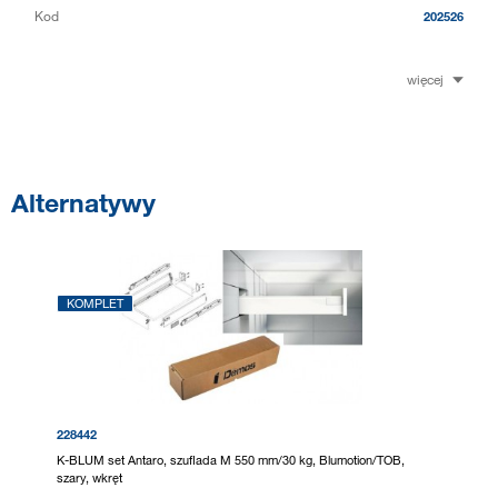
Kod
202526
więcej
Alternatywy
KOMPLET
228442
K-BLUM set Antaro, szuflada M 550 mm/30 kg, Blumotion/TOB,
szary, wkręt