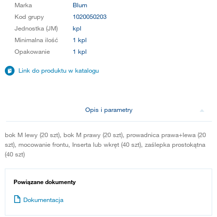
Marka
Blum
Kod grupy
1020050203
Jednostka (JM)
kpl
Minimalna ilość
1 kpl
Opakowanie
1 kpl
Link do produktu w katalogu
Opis i parametry
bok M lewy (20 szt), bok M prawy (20 szt), prowadnica prawa+lewa (20
szt), mocowanie frontu, Inserta lub wkręt (40 szt), zaślepka prostokątna
(40 szt)
Powiązane dokumenty
Dokumentacja