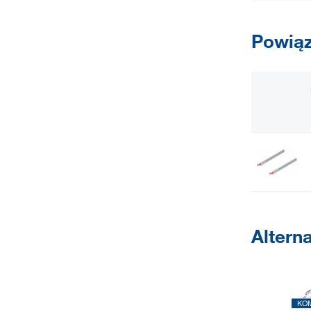
Powiąz
Altern
KO