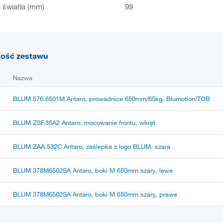
światła (mm)
99
tość zestawu
Nazwa
BLUM 576.6501M Antaro, prowadnice 650mm/65kg, Blumotion/TOB
BLUM ZSF.35A2 Antaro, mocowanie frontu, wkręt
BLUM ZAA.532C Antaro, zaślepka z logo BLUM, szara
BLUM 378M6502SA Antaro, boki M 650mm szary, lewe
BLUM 378M6502SA Antaro, boki M 650mm szary, prawe