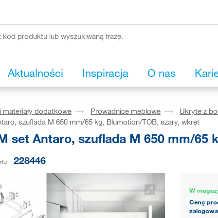
Aktualności
Inspiracja
O nas
Kari
i materiały dodatkowe
Prowadnice meblowe
Ukryte z b
taro, szuflada M 650 mm/65 kg, Blumotion/TOB, szary, wkręt
 set Antaro, szuflada M 650 mm/65 k
228446
ntu
W magaz
Cenę pro
zalogowa