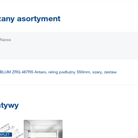
any asortyment
Nazwa
BLUM ZRG.487RS Antaro, reling podłużny 550mm, szary, zestaw
atywy
MPLET