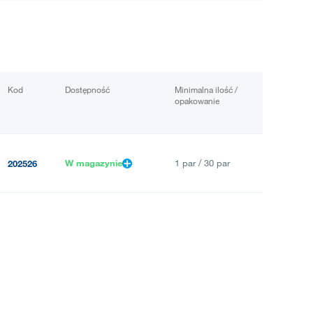
Kod
Dostępność
Minimalna ilość /
opakowanie
W magazynie
1 par / 30 par
202526