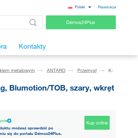
Rejestracja
Polski
Démos24Plus
era
Kontakty
okiem metalowym
ANTARO
Przemysł
K-
g, Blumotion/TOB, szary, wkręt
ynie
Kup online
duktu możesz sprawdzić po
niu się do portalu Démos24Plus.