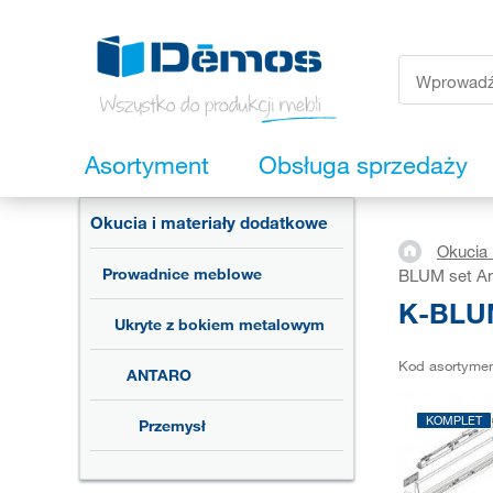
Asortyment
Obsługa sprzedaży
Okucia i materiały dodatkowe
Okucia 
Prowadnice meblowe
BLUM set An
K-BLUM
Ukryte z bokiem metalowym
Kod asortyme
ANTARO
KOMPLET
Przemysł