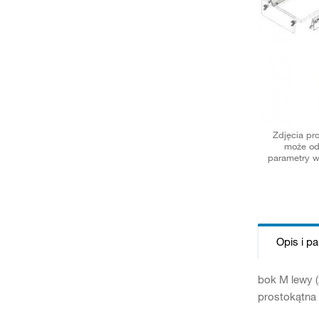
Zdjęcia pr
może od
parametry w
Opis i p
bok M lewy (
prostokątna 