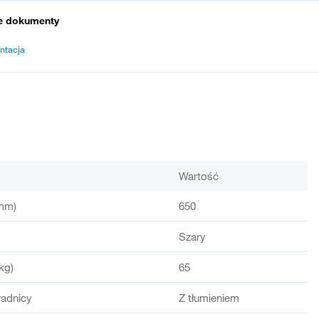
e dokumenty
ntacja
Wartość
mm)
650
Szary
kg)
65
adnicy
Z tłumieniem