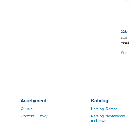
2284
K-BL
mm/6
W m
Asortyment
Katalogi
Okucia
Katalogi Demos
Obrzeża i listwy
Katalogi dostawców - 
meblowe