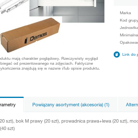
Marka
Kod grup
Jednostka
Minimalna
Opakowan
Link do 
oduktu mają charakter poglądowy. Rzeczywisty wygląd
biegać od prezentowanego na zdjęciach. Faktyczne
ykończenia znajdują się w nazwie i/lub opisie produktu.
arametry
Powiązany asortyment (akcesoria) (1)
Alter
20 szt), bok M prawy (20 szt), prowadnica prawa+lewa (20 szt), moco
(40 szt)