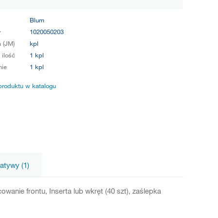
Blum
y
1020050203
 (JM)
kpl
 ilość
1 kpl
ie
1 kpl
produktu w katalogu
natywy (1)
wanie frontu, Inserta lub wkręt (40 szt), zaślepka