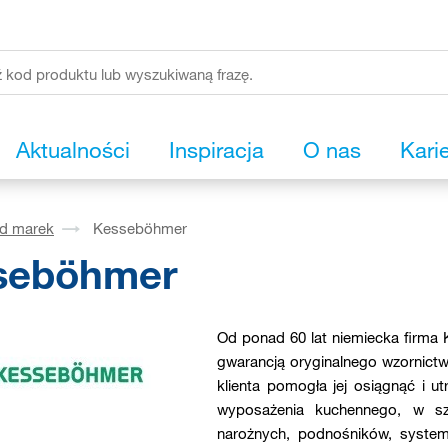
Aktualności
Inspiracja
O nas
Kari
ąd marek
Kesseböhmer
seböhmer
Od ponad 60 lat niemiecka firma
gwarancją oryginalnego wzornictwa
klienta pomogła jej osiągnąć i 
wyposażenia kuchennego, w sz
narożnych, podnośników, system