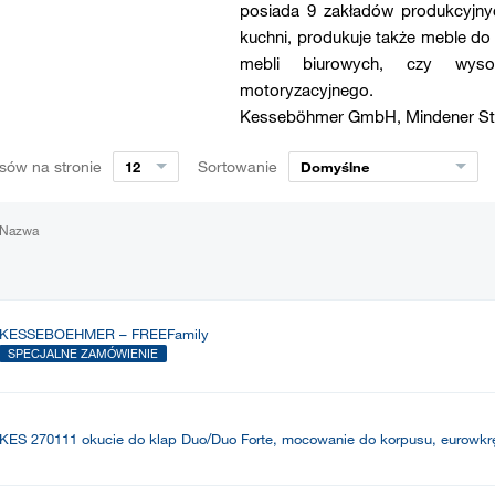
posiada 9 zakładów produkcyjny
kuchni, produkuje także meble d
mebli biurowych, czy wyso
motoryzacyjnego.
Kesseböhmer GmbH, Mindener Str
sów na stronie
Sortowanie
12
Domyślne
Nazwa
KESSEBOEHMER – FREEFamily
SPECJALNE ZAMÓWIENIE
KES 270111 okucie do klap Duo/Duo Forte, mocowanie do korpusu, eurowkr