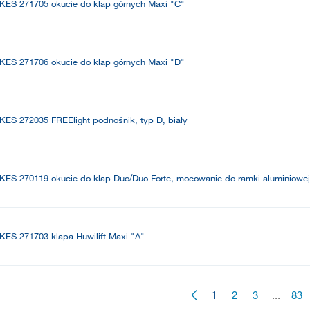
KES 271705 okucie do klap górnych Maxi "C"
KES 271706 okucie do klap górnych Maxi "D"
KES 272035 FREElight podnośnik, typ D, biały
KES 270119 okucie do klap Duo/Duo Forte, mocowanie do ramki aluminiowej
KES 271703 klapa Huwilift Maxi "A"
1
2
3
...
83