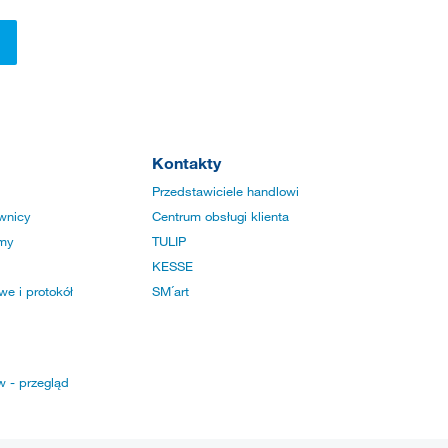
Kontakty
Przedstawiciele handlowi
wnicy
Centrum obsługi klienta
rmy
TULIP
KESSE
e i protokół
SM´art
w - przegląd