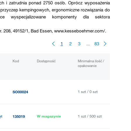
ch i zatrudnia ponad 2750 osób. Oprócz wyposażenia
o przyczep kempingowych, ergonomiczne rozwiązania do
ce wyspecjalizowane komponenty dla sektora
. 208, 49152/1, Bad Essen, www.kesseboehmer.com/.
1
2
3
...
83
Kod
Dostępność
Minimalna ilość /
opakowanie
1 szt / 0 szt
SO00024
ęt
W magazynie
1 szt / 500 szt
135019