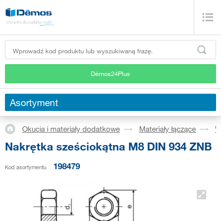
Démos24Plus
Asortyment
Okucia i materiały dodatkowe
Materiały łączące
W
Nakrętka sześciokątna M8 DIN 934 ZNB
198479
Kod asortymentu