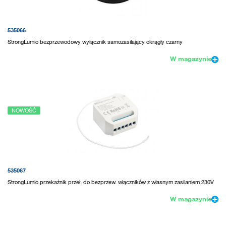
535066
StrongLumio bezprzewodowy wyłącznik samozasilający okrągły czarny
W magazynie
NOWOŚĆ
535067
StrongLumio przekaźnik przeł. do bezprzew. włączników z własnym zasilaniem 230V
W magazynie