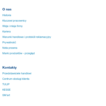
O nas
Historia
Kluczowi pracownicy
Wizja i misja firmy
Kariera
Warunki handlowe i protokół reklamacyjny
Prywatność
Nota prawna
Marki produktów - przegląd
Kontakty
Przedstawiciele handlowi
Centrum obsługi klienta
TULIP
KESSE
SM´art